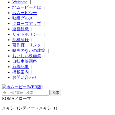
Welcome
｜
地ムービーとは
｜
地ムービシー
｜
映級グルメ
｜
クローズアップ
｜
運営組織
｜
サイトポリシー
｜
商標登録
｜
著作権・リンク
｜
映画のなかの建築
｜
おいしい映画祭
｜
自転車映画祭
｜
新着記事
｜
掲載案内
｜
お問い合わせ
｜
ROMA／ローマ
メキシコシティー（メキシコ）