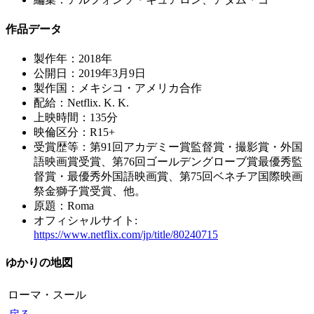
作品データ
製作年：2018年
公開日：2019年3月9日
製作国：メキシコ・アメリカ合作
配給：Netflix. K. K.
上映時間：135分
映倫区分：R15+
受賞歴等：第91回アカデミー賞監督賞・撮影賞・外国
語映画賞受賞、第76回ゴールデングローブ賞最優秀監
督賞・最優秀外国語映画賞、第75回ベネチア国際映画
祭金獅子賞受賞、他。
原題：Roma
オフィシャルサイト:
https://www.netflix.com/jp/title/80240715
ゆかりの地図
ローマ・スール