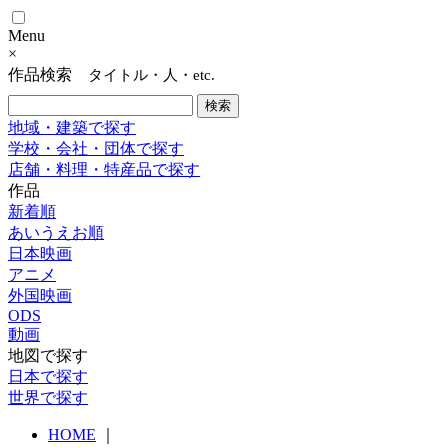
Menu
×
作品検索
タイトル・人・etc.
地域・建築で探す
学校・会社・団体で探す
店舗・料理・特産品で探す
作品
新着順
あいうえお順
日本映画
アニメ
外国映画
ODS
動画
地図で探す
日本で探す
世界で探す
HOME
｜