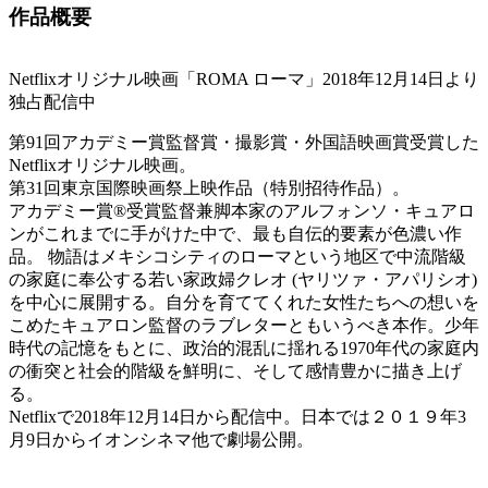
作品概要
Netflixオリジナル映画「ROMA ローマ」2018年12月14日より
独占配信中
第91回アカデミー賞監督賞・撮影賞・外国語映画賞受賞した
Netflixオリジナル映画。
第31回東京国際映画祭上映作品（特別招待作品）。
アカデミー賞®受賞監督兼脚本家のアルフォンソ・キュアロ
ンがこれまでに手がけた中で、最も自伝的要素が色濃い作
品。 物語はメキシコシティのローマという地区で中流階級
の家庭に奉公する若い家政婦クレオ (ヤリツァ・アパリシオ)
を中心に展開する。自分を育ててくれた女性たちへの想いを
こめたキュアロン監督のラブレターともいうべき本作。少年
時代の記憶をもとに、政治的混乱に揺れる1970年代の家庭内
の衝突と社会的階級を鮮明に、そして感情豊かに描き上げ
る。
Netflixで2018年12月14日から配信中。日本では２０１９年3
月9日からイオンシネマ他で劇場公開。