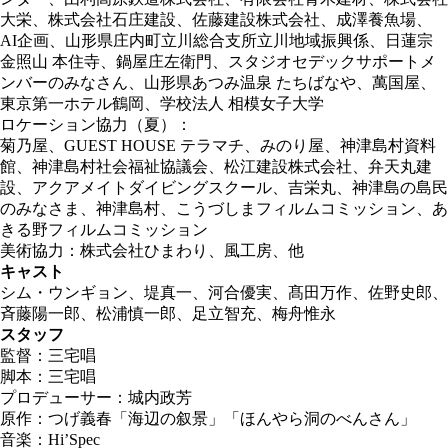
大栄、株式会社石庄建設、佐藤建設株式会社、成澤養魚場、
AI企画、山形県庄内町立川総合支所立川地域振興係、日蓮宗
金照山 本住寺、鍋屋庄左衛門、スタジオセデックサポートメ
ンバーのみなさん、山形県あつみ温泉 たちばなや、萬国屋、
東京第一ホテル鶴岡、学校法人 相模女子大学
ロケーション協力（夏）：
菊乃屋、GUEST HOUSE テラマチ、みのり屋、神津島村資料
館、神津島村社会福祉協議会、松江建設株式会社、弁天丸建
設、アクアメイトダイビングスクール、吉栄丸、神津島の島民
のみなさま、神津島村、こうづしまフィルムコミッション、あ
きる野フィルムコミッション
美術協力：株式会社ひまわり、風工房、他
キャスト
シム・ウンギョン、堤真一、河合優実、髙田万作、佐野史郎、
斉藤陽一郎、松浦慎一郎、足立智充、梅舟惟永
スタッフ
監督：三宅唱
脚本：三宅唱
プロデューサー：城内政芳
原作：つげ義春「海辺の叙景」「ほんやら洞のべんさん」
音楽：Hi’Spec