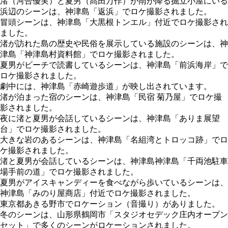
渚（河合優実）と夏男（髙田万作）が雨が降る掘立小屋にいる
浜辺のシーンは、神津島「返浜」でロケ撮影されました。
冒頭シーンは、神津島「大黒根トンエル」付近でロケ撮影され
ました。
渚が訪れた島の歴史や民俗を展示している施設のシーンは、神
津島「神津島村資料館」でロケ撮影されました。
夏男がビーチで読書しているシーンは、神津島「前浜海岸」で
ロケ撮影されました。
劇中には、神津島「赤崎遊歩道」が映し出されています。
渚が泊まった宿のシーンは、神津島「民宿 菊乃屋」でロケ撮
影されました。
夜に渚と夏男が会話しているシーンは、神津島「ありま展望
台」でロケ撮影されました。
大きな岩のあるシーンは、神津島「名組湾とトロッコ跡」でロ
ケ撮影されました。
渚と夏男が会話しているシーンは、神津島神津島「千両池駐車
場手前の道」でロケ撮影されました。
夏男がアイスキャンディーを食べながら歩いているシーンは、
神津島「みのり屋商店」付近でロケ撮影されました。
東京都あきる野市でロケーション（音撮り）がありました。
冬のシーンは、山形県鶴岡市「スタジオセデック庄内オープン
セット」で多くのシーンがロケーションされました。