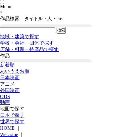
Menu
×
作品検索
タイトル・人・etc.
地域・建築で探す
学校・会社・団体で探す
店舗・料理・特産品で探す
作品
新着順
あいうえお順
日本映画
アニメ
外国映画
ODS
動画
地図で探す
日本で探す
世界で探す
HOME
｜
Welcome
｜