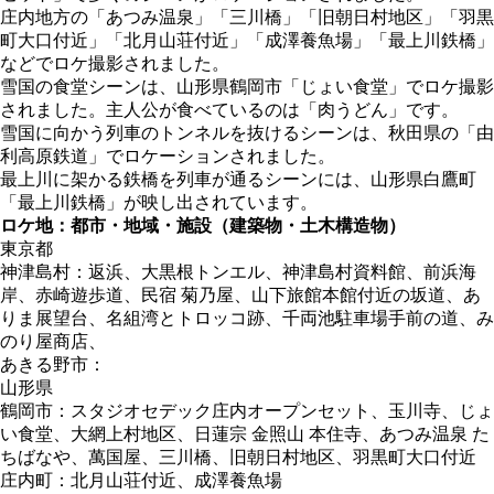
庄内地方の「あつみ温泉」「三川橋」「旧朝日村地区」「羽黒
町大口付近」「北月山荘付近」「成澤養魚場」「最上川鉄橋」
などでロケ撮影されました。
雪国の食堂シーンは、山形県鶴岡市「じょい食堂」でロケ撮影
されました。主人公が食べているのは「肉うどん」です。
雪国に向かう列車のトンネルを抜けるシーンは、秋田県の「由
利高原鉄道」でロケーションされました。
最上川に架かる鉄橋を列車が通るシーンには、山形県白鷹町
「最上川鉄橋」が映し出されています。
ロケ地：都市・地域・施設（建築物・土木構造物）
東京都
神津島村：返浜、大黒根トンエル、神津島村資料館、前浜海
岸、赤崎遊歩道、民宿 菊乃屋、山下旅館本館付近の坂道、あ
りま展望台、名組湾とトロッコ跡、千両池駐車場手前の道、み
のり屋商店、
あきる野市：
山形県
鶴岡市：スタジオセデック庄内オープンセット、玉川寺、じょ
い食堂、大網上村地区、日蓮宗 金照山 本住寺、あつみ温泉 た
ちばなや、萬国屋、三川橋、旧朝日村地区、羽黒町大口付近
庄内町：北月山荘付近、成澤養魚場