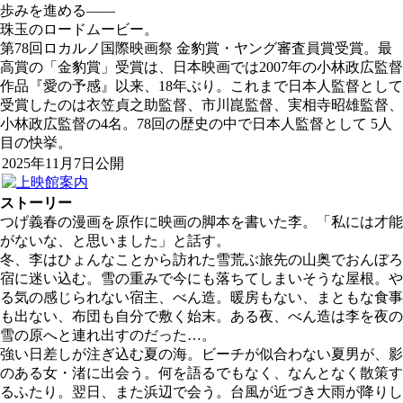
歩みを進める——
珠玉のロードムービー。
第78回ロカルノ国際映画祭 金豹賞・ヤング審査員賞受賞。最
高賞の「金豹賞」受賞は、日本映画では2007年の小林政広監督
作品『愛の予感』以来、18年ぶり。これまで日本人監督として
受賞したのは衣笠貞之助監督、市川崑監督、実相寺昭雄監督、
小林政広監督の4名。78回の歴史の中で日本人監督として 5人
目の快挙。
2025年11月7日公開
ストーリー
つげ義春の漫画を原作に映画の脚本を書いた李。「私には才能
がないな、と思いました」と話す。
冬、李はひょんなことから訪れた雪荒ぶ旅先の山奥でおんぼろ
宿に迷い込む。雪の重みで今にも落ちてしまいそうな屋根。や
る気の感じられない宿主、べん造。暖房もない、まともな食事
も出ない、布団も自分で敷く始末。ある夜、べん造は李を夜の
雪の原へと連れ出すのだった…。
強い日差しが注ぎ込む夏の海。ビーチが似合わない夏男が、影
のある女・渚に出会う。何を語るでもなく、なんとなく散策す
るふたり。翌日、また浜辺で会う。台風が近づき大雨が降りし