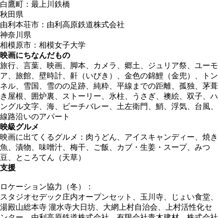
白鷹町：最上川鉄橋
秋田県
由利本荘市：由利高原鉄道株式会社
神奈川県
相模原市：相模女子大学
映画にちなんだもの
旅行、言葉、映画、脚本、カメラ、郷土、ジュリア祭、ユーモ
ア、旅館、壁時計、鼾（いびき）、金色の錦鯉（金兜）、トン
ネル、雪国、雪のの足跡、純粋、平線までの距離、孤独、茅葺
き屋根、囲炉裏、ストーリー、氷柱、うさぎ、襖絵、双子、ハ
ングル文字、海、ビーチバレー、土左衛門、鮹、浮気、台風、
線路沿いのアパート
映級グルメ
映画に出てくるグルメ：肉うどん、アイスキャンディー、焼き
魚、漬物、味噌汁、梅干、ご飯、カブ・生姜・スープ、みつ
豆、ところてん（天草）
支援
ロケーション協力（冬）：
スタジオセデック庄内オープンセット、玉川寺、じょい食堂、
湯殿山総本寺 瀧水寺大日坊、大網上村自治会、上村活性化セ
ンター、由利高原鉄道株式会社、有限会社青木建材、株式会社