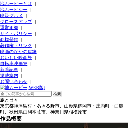
地ムービーとは
｜
地ムービシー
｜
映級グルメ
｜
クローズアップ
｜
運営組織
｜
サイトポリシー
｜
商標登録
｜
著作権・リンク
｜
映画のなかの建築
｜
おいしい映画祭
｜
自転車映画祭
｜
新着記事
｜
掲載案内
｜
お問い合わせ
｜
旅と日々
東京都神津島村・あきる野市、山形県鶴岡市・庄内町・白鷹
町、秋田県由利本荘市、神奈川県相模原市
作品概要