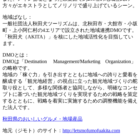
方々がエキストラとしてノリノリで盛り上げているシーン。
地域ばなし：
一般社団法人秋田犬ツーリズムは、北秋田市・大館市・小坂
町・上小阿仁村の4エリアで設立された地域連携DMOです。
「秋田犬（AKITA）」を核にした地域活性化を目指してい
ます。
DMOとは：
DMOは「Destination Management/Marketing Organization」
の略称です。
地域の「稼ぐ力」を引き出すとともに地域への誇りと愛着を
醸成する「観光地経営」の視点に立った観光地域づくりの舵
取り役として、多様な関係者と協同しながら、明確なコンセ
プトに基づいた観光地域づくりを実現するための戦略を策定
するとともに、戦略を着実に実施するための調整機能を備え
た法人です。
秋田県のおいしいグルメ・地場産品
地元（ジモト）のサイト：
http://letsmofumofuakita.com