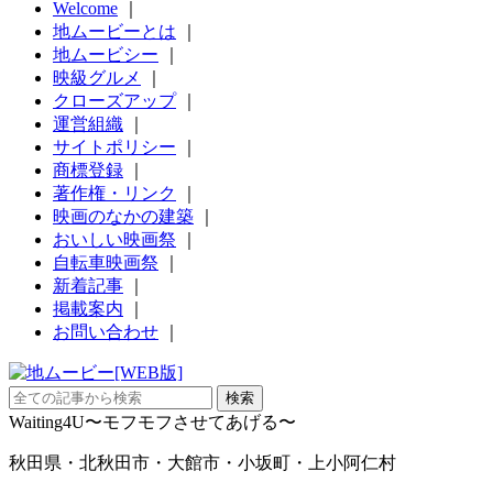
Welcome
｜
地ムービーとは
｜
地ムービシー
｜
映級グルメ
｜
クローズアップ
｜
運営組織
｜
サイトポリシー
｜
商標登録
｜
著作権・リンク
｜
映画のなかの建築
｜
おいしい映画祭
｜
自転車映画祭
｜
新着記事
｜
掲載案内
｜
お問い合わせ
｜
Waiting4U〜モフモフさせてあげる〜
秋田県・北秋田市・大館市・小坂町・上小阿仁村