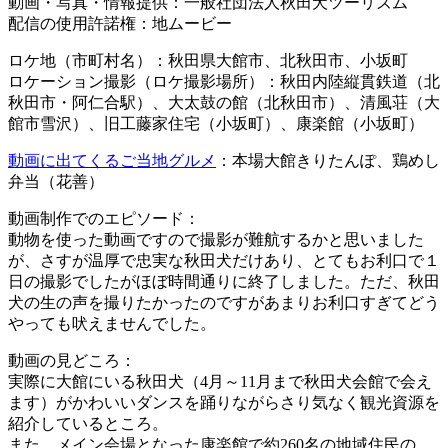
動画・写真・情報提供：一般社団法人秋田犬ツーリズム
配信の使用許諾権：地ムービー
ロケ地（市町村名）：秋田県大館市、北秋田市、小坂町
ロケーション撮影（ロケ撮影場所）：秋田内陸縦貫鉄道（北
秋田市・阿仁合駅）、大太鼓の館（北秋田市）、清風荘（大
館市雪沢）、旧工藤家住宅（小坂町）、康楽館（小坂町）
動画に出てくるご当地グルメ
：本場大館きりたんぽ、鶏めし
弁当（花善）
動画制作でのエピソード：
動物を使った動画ですので撮影が難航するかと思いました
が、さすが温厚で忠実な秋田犬だけあり、とてもお利口で１
日の撮影でしたがほぼ時間通りに終了しました。ただ、秋田
犬の生の声を撮りたかったのですがあまりお利口すぎてどう
やっても吠えませんでした。
動画の見どころ：
実際に大館にいる秋田犬（4月～11月まで秋田犬会館で会え
ます）がかわいいダンスを踊りながらさり気なく観光資源を
紹介しているところ。
また、メイン会場となった康楽館で約260名の地域住民の