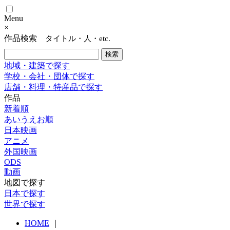
Menu
×
作品検索
タイトル・人・etc.
地域・建築で探す
学校・会社・団体で探す
店舗・料理・特産品で探す
作品
新着順
あいうえお順
日本映画
アニメ
外国映画
ODS
動画
地図で探す
日本で探す
世界で探す
HOME
｜