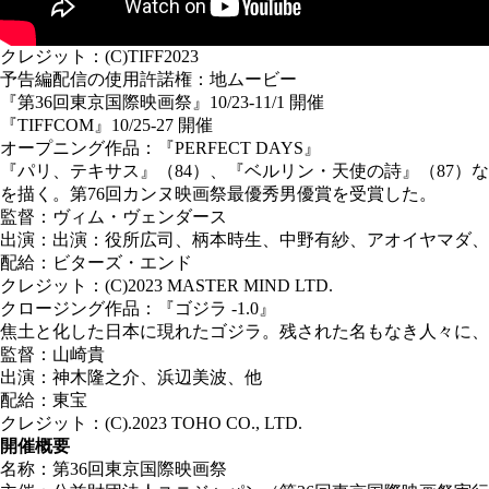
クレジット：(C)TIFF2023
予告編配信の使用許諾権：地ムービー
『第36回東京国際映画祭』10/23-11/1 開催
『TIFFCOM』10/25-27 開催
オープニング作品：『PERFECT DAYS』
『パリ、テキサス』（84）、『ベルリン・天使の詩』（87
を描く。第76回カンヌ映画祭最優秀男優賞を受賞した。
監督：ヴィム・ヴェンダース
出演：出演：役所広司、柄本時生、中野有紗、アオイヤマダ、
配給：ビターズ・エンド
クレジット：(C)2023 MASTER MIND LTD.
クロージング作品：『ゴジラ -1.0』
焦土と化した日本に現れたゴジラ。残された名もなき人々に、
監督：山崎貴
出演：神木隆之介、浜辺美波、他
配給：東宝
クレジット：(C).2023 TOHO CO., LTD.
開催概要
名称：第36回東京国際映画祭