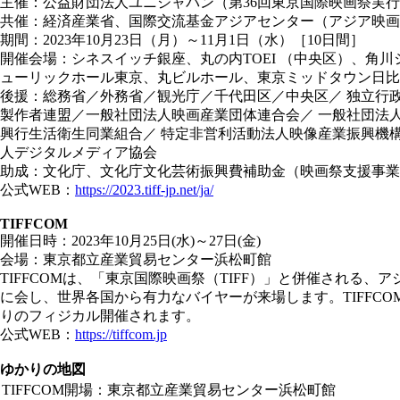
主催：公益財団法人ユニジャパン（第36回東京国際映画祭実
共催：経済産業省、国際交流基金アジアセンター（アジア映
期間：2023年10月23日（月）～11月1日（水）［10日間］
開催会場：シネスイッチ銀座、丸の内TOEI （中央区）、角川
ューリックホール東京、丸ビルホール、東京ミッドタウン日比谷
後援：総務省／外務省／観光庁／千代田区／中央区／ 独立行
製作者連盟／一般社団法人映画産業団体連合会／ 一般社団法人
興行生活衛生同業組合／ 特定非営利活動法人映像産業振興機
人デジタルメディア協会
助成：文化庁、文化庁文化芸術振興費補助金（映画祭支援事業
公式WEB：
https://2023.tiff-jp.net/ja/
TIFFCOM
開催日時：2023年10月25日(水)～27日(金)
会場：東京都立産業貿易センター浜松町館
TIFFCOMは、「東京国際映画祭（TIFF）」と併催され
に会し、世界各国から有力なバイヤーが来場します。TIFFCO
りのフィジカル開催されます。
公式WEB：
https://tiffcom.jp
ゆかりの地図
TIFFCOM開場：東京都立産業貿易センター浜松町館