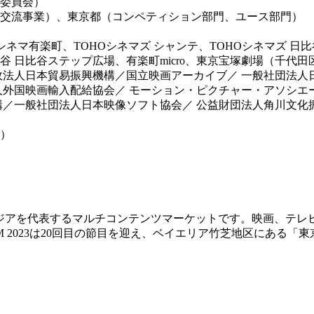
行委員会）
画交流事業）、東京都（コンペティション部門、ユース部門）
シネマ有楽町、TOHOシネマズ シャンテ、TOHOシネマズ 
 日比谷ステップ広場、有楽町micro、東京宝塚劇場（千代
政法人日本貿易振興機構／国立映画アーカイブ／ 一般社団法人
外国映画輸入配給協会／ モーション・ピクチャー・アソシエー
構／一般社団法人日本映像ソフト協会／ 公益財団法人角川文化
）
る、アジアを代表するマルチコンテンツマーケットです。映画、テ
M 2023は20回目の節目を迎え、ベイエリア竹芝地区にある「