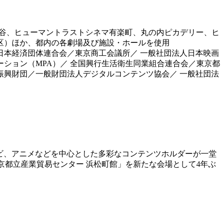
日比谷、ヒューマントラストシネマ有楽町、丸の内ピカデリー、ヒ
田区）ほか、都内の各劇場及び施設・ホールを使用
日本経済団体連合会／東京商工会議所／ 一般社団法人日本映画
ション（MPA）／ 全国興行生活衛生同業組合連合会／東京都
振興財団／一般財団法人デジタルコンテンツ協会／ 一般社団法
レビ、アニメなどを中心とした多彩なコンテンツホルダーが一堂
東京都立産業貿易センター 浜松町館」を新たな会場として4年ぶ