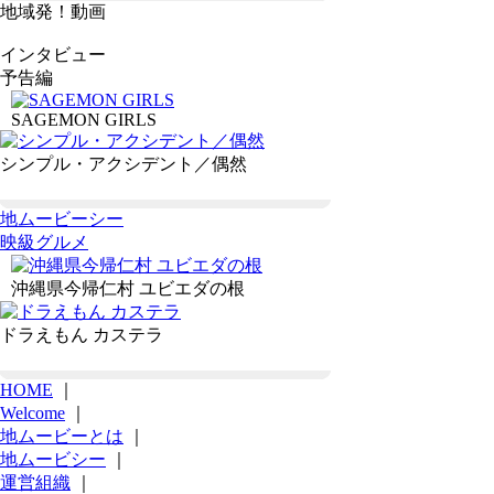
地域発！動画
インタビュー
予告編
SAGEMON GIRLS
シンプル・アクシデント／偶然
地ムービーシー
映級グルメ
沖縄県今帰仁村 ユビエダの根
ドラえもん カステラ
HOME
｜
Welcome
｜
地ムービーとは
｜
地ムービシー
｜
運営組織
｜