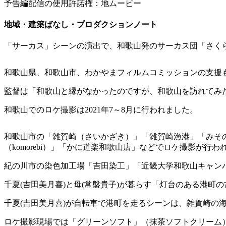
予告編配信の使用許諾権：地ムービー
地域・建築ばなし・プロダクションノート
「サーカス」シーンの演出で、和歌山発のサーカス団「さく
和歌山県、和歌山市、わかやまフィルムコミッションの支援
監督は「和歌山と縁がなかったのですが、和歌山を訪れてみ
和歌山でのロケ撮影は2021年7～8月に行われました。
和歌山市の「雑賀崎（さいかざき）」「雑賀崎漁港」「みその商店
（komorebi）」「かに道楽和歌山店」などでロケ撮影が行わ
紀の川市の染色加工場「吉田染工」「近畿大学和歌山キャン
千夏(吉田美月喜)と⺟(常盤貴子)が暮らす「灯台のある港
千夏(吉田美月喜)が自転車で港町を走るシーンは、雑賀崎の
ロケ撮影現場では「グリーンソフト」（抹茶ソフトクリーム