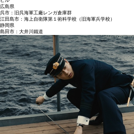
ビル
広島県
呉市：旧呉海軍工廠レンガ倉庫群
江田島市：海上自衛隊第１術科学校（旧海軍兵学校）
静岡県
島田市：大井川鐵道