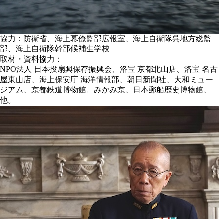
協力：防衛省、海上幕僚監部広報室、海上自衛隊呉地方総監
部、海上自衛隊幹部候補生学校
取材・資料協力：
NPO法人 日本投扇興保存振興会、洛宝 京都北山店、洛宝 名古
屋東山店、海上保安庁 海洋情報部、朝日新聞社、大和ミュー
ジアム、京都鉄道博物館、みかみ京、日本郵船歴史博物館、
他。