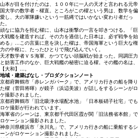
山本が目を付けたのは、１００年に一人の天才と言われる元帝
国大学の数学者・櫂直。ところがこの櫂という男は、数学を偏
愛し、大の軍隊嫌いという一筋縄ではいかない変わり者だっ
た。
頑なに協力を拒む櫂に、山本は衝撃の一言を叩きつける。「巨
大戦艦を建造すれば、その力を過信した日本は、必ず戦争を始
める」…この言葉に意を決した櫂は、帝国海軍という巨大な権
力の中枢に、たったひとりで飛び込んでいく。
天才数学者ＶＳ海軍、かつてない頭脳戦が始まった。同調圧力
と妨害工作のなか、巨大戦艦の秘密に迫る櫂。その艦の名は、
【大和】…。
地域・建築ばなし・プロダクションノート
京都府舞鶴市「赤レンガパーク」で、アメリカ行きの船を降り
た櫂（菅田将暉）が鏡子（浜辺美波）が話しをするシーンがロ
ケ撮影されました。
京都府舞鶴市「旧北吸浄水場配水池」「日本板硝子社宅」でも
ロケ撮影が行われています。
海軍省のシーンは、東京都千代田区霞が関「旧法務省本館」で
ロケーション撮影されました。
神奈川県横浜市「氷川丸」で、アメリカ行きの船に乗船するシ
ーンがロケーション撮影されました。