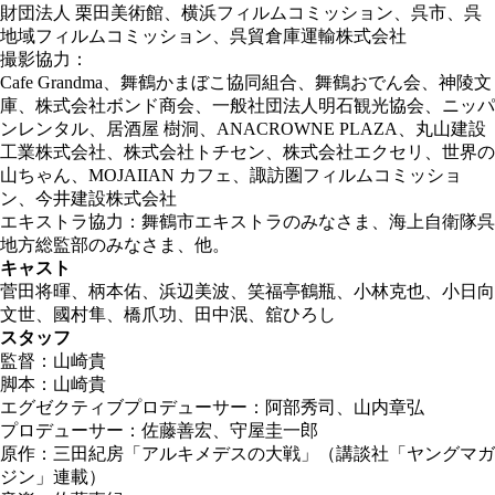
財団法人 栗田美術館、横浜フィルムコミッション、呉市、呉
地域フィルムコミッション、呉貿倉庫運輸株式会社
撮影協力：
Cafe Grandma、舞鶴かまぼこ協同組合、舞鶴おでん会、神陵文
庫、株式会社ボンド商会、一般社団法人明石観光協会、ニッパ
ンレンタル、居酒屋 樹洞、ANACROWNE PLAZA、丸山建設
工業株式会社、株式会社トチセン、株式会社エクセリ、世界の
山ちゃん、MOJAIIAN カフェ、諏訪圏フィルムコミッショ
ン、今井建設株式会社
エキストラ協力：舞鶴市エキストラのみなさま、海上自衛隊呉
地方総監部のみなさま、他。
キャスト
菅田将暉、柄本佑、浜辺美波、笑福亭鶴瓶、小林克也、小日向
文世、國村隼、橋爪功、田中泯、舘ひろし
スタッフ
監督：山崎貴
脚本：山崎貴
エグゼクティブプロデューサー：阿部秀司、山内章弘
プロデューサー：佐藤善宏、守屋圭一郎
原作：三田紀房「アルキメデスの大戦」（講談社「ヤングマガ
ジン」連載）