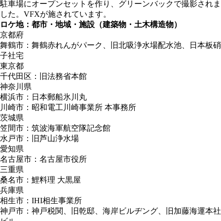
駐車場にオープンセットを作り、グリーンバックで撮影されま
した。VFXが施されています。
ロケ地：都市・地域・施設（建築物・土木構造物）
京都府
舞鶴市：舞鶴赤れんがパーク、旧北吸浄水場配水池、日本板硝
子社宅
東京都
千代田区：旧法務省本館
神奈川県
横浜市：日本郵船氷川丸
川崎市：昭和電工川崎事業所 本事務所
茨城県
笠間市：筑波海軍航空隊記念館
水戸市：旧芦山浄水場
愛知県
名古屋市：名古屋市役所
三重県
桑名市：鯉料理 大黒屋
兵庫県
相生市：IHI相生事業所
神戸市：神戸税関、旧乾邸、海岸ビルヂング、旧加藤海運本社