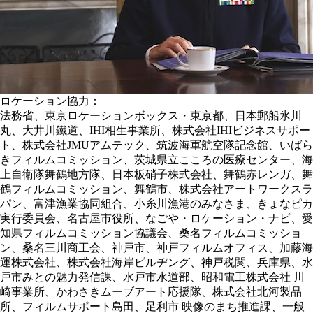
ロケーション協力：
法務省、東京ロケーションボックス・東京都、日本郵船氷川
丸、大井川鐵道、IHI相生事業所、株式会社IHIビジネスサポー
ト、株式会社JMUアムテック、筑波海軍航空隊記念館、いばら
きフィルムコミッション、茨城県立こころの医療センター、海
上自衛隊舞鶴地方隊、日本板硝子株式会社、舞鶴赤レンガ、舞
鶴フィルムコミッション、舞鶴市、株式会社アートワークスラ
パン、富津漁業協同組合、小糸川漁港のみなさま、きょなピカ
実行委員会、名古屋市役所、なごや・ロケーション・ナビ、愛
知県フィルムコミッション協議会、桑名フィルムコミッショ
ン、桑名三川商工会、神戸市、神戸フィルムオフィス、加藤海
運株式会社、株式会社海岸ビルヂング、神戸税関、兵庫県、水
戸市みとの魅力発信課、水戸市水道部、昭和電工株式会社 川
崎事業所、かわさきムーブアート応援隊、株式会社北河製品
所、フィルムサポート島田、足利市 映像のまち推進課、一般