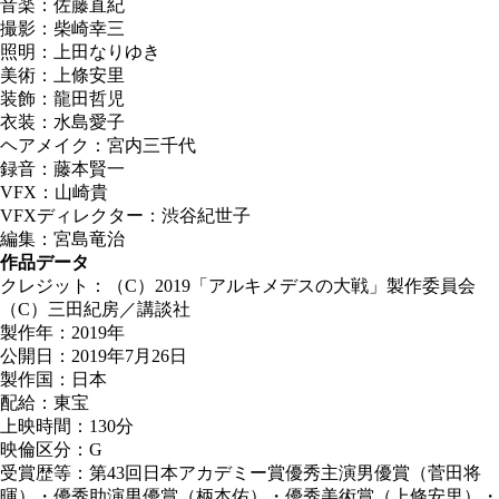
音楽：佐藤直紀
撮影：柴崎幸三
照明：上田なりゆき
美術：上條安里
装飾：龍田哲児
衣装：水島愛子
ヘアメイク：宮内三千代
録音：藤本賢一
VFX：山崎貴
VFXディレクター：渋谷紀世子
編集：宮島竜治
作品データ
クレジット：（C）2019「アルキメデスの大戦」製作委員会
（C）三田紀房／講談社
製作年：2019年
公開日：2019年7月26日
製作国：日本
配給：東宝
上映時間：130分
映倫区分：G
受賞歴等：第43回日本アカデミー賞優秀主演男優賞（菅田将
暉）・優秀助演男優賞（柄本佑）・優秀美術賞（上條安里）・