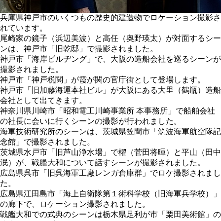
兵庫県神戸市のいくつもの歴史的建造物でロケーション撮影さ
れています。
尾崎家の鏡子（浜辺美波）と高任（奥野瑛太）が対面するシー
ンは、神戸市「旧乾邸」で撮影されました。
神戸市「海岸ビルヂング」で、大阪の造船会社を巡るシーンが
撮影されました。
神戸市「神戸税関」が霞が関の官庁街として登場します。
神戸市「旧加藤海運本社ビル」が大阪にある大里（鶴瓶）造船
会社として出てきます。
神奈川県川崎市「昭和電工川崎事業所 本事務所」で船舶会社
の社長に会いに行くシーンの撮影が行われました。
海軍技術研究所のシーンは、茨城県笠間市「筑波海軍航空隊記
念館」で撮影されました。
茨城県水戸市「旧芦山浄水場」で櫂（菅田将暉）と平山（田中
泯）が、戦艦大和について話すシーンが撮影されました。
広島県呉市「旧呉海軍工廠レンガ倉庫群」でロケ撮影されまし
た。
広島県江田島市「海上自衛隊第１術科学校（旧海軍兵学校）」
の廊下で、ロケーション撮影されました。
戦艦大和での式典のシーンは栃木県足利が市「栗田美術館」の