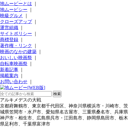
地ムービーとは
｜
地ムービシー
｜
映級グルメ
｜
クローズアップ
｜
運営組織
｜
サイトポリシー
｜
商標登録
｜
著作権・リンク
｜
映画のなかの建築
｜
おいしい映画祭
｜
自転車映画祭
｜
新着記事
｜
掲載案内
｜
お問い合わせ
｜
アルキメデスの大戦
京都府舞鶴市、東京都千代田区、神奈川県横浜市・川崎市、茨
城県笠間市・水戸市、愛知県名古屋市、三重県桑名市、兵庫県
神戸市・相生市、広島県呉市・江田島市、静岡県島田市、栃木
県足利市、千葉県富津市