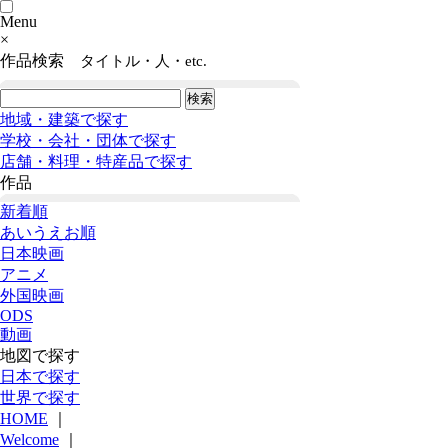
Menu
×
作品検索
タイトル・人・etc.
地域・建築で探す
学校・会社・団体で探す
店舗・料理・特産品で探す
作品
新着順
あいうえお順
日本映画
アニメ
外国映画
ODS
動画
地図で探す
日本で探す
世界で探す
HOME
｜
Welcome
｜