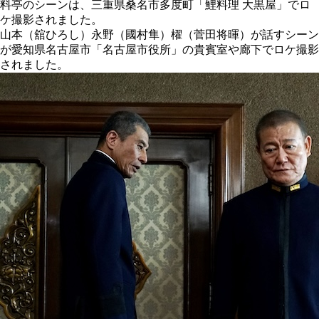
料亭のシーンは、三重県桑名市多度町「鯉料理 大黒屋」でロ
ケ撮影されました。
山本（舘ひろし）永野（國村隼）櫂（菅田将暉）が話すシーン
が愛知県名古屋市「名古屋市役所」の貴賓室や廊下でロケ撮影
されました。