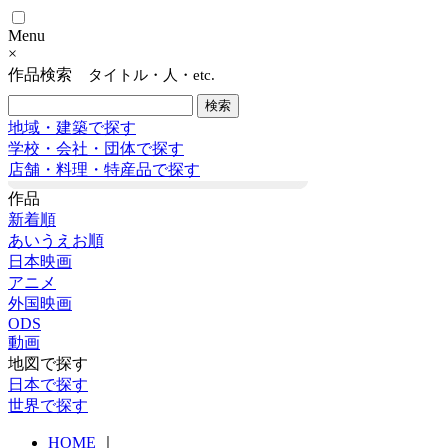
Menu
×
作品検索
タイトル・人・etc.
地域・建築で探す
学校・会社・団体で探す
店舗・料理・特産品で探す
作品
新着順
あいうえお順
日本映画
アニメ
外国映画
ODS
動画
地図で探す
日本で探す
世界で探す
HOME
｜