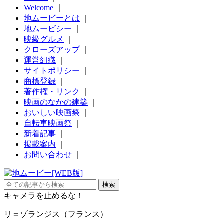
Welcome
｜
地ムービーとは
｜
地ムービシー
｜
映級グルメ
｜
クローズアップ
｜
運営組織
｜
サイトポリシー
｜
商標登録
｜
著作権・リンク
｜
映画のなかの建築
｜
おいしい映画祭
｜
自転車映画祭
｜
新着記事
｜
掲載案内
｜
お問い合わせ
｜
キャメラを止めるな！
リ＝ゾランジス（フランス）