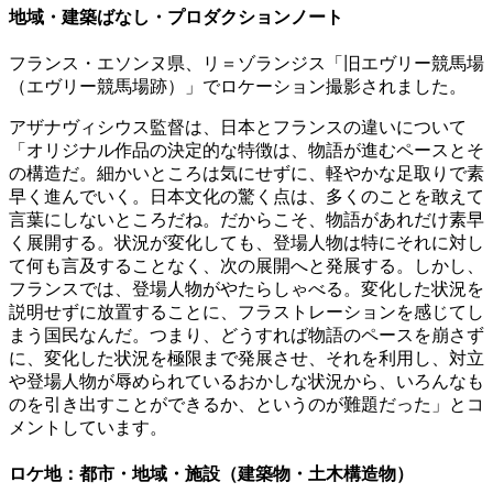
地域・建築ばなし・プロダクションノート
フランス・エソンヌ県、リ＝ゾランジス「旧エヴリー競馬場
（エヴリー競馬場跡）」でロケーション撮影されました。
アザナヴィシウス監督は、日本とフランスの違いについて
「オリジナル作品の決定的な特徴は、物語が進むペースとそ
の構造だ。細かいところは気にせずに、軽やかな足取りで素
早く進んでいく。日本文化の驚く点は、多くのことを敢えて
言葉にしないところだね。だからこそ、物語があれだけ素早
く展開する。状況が変化しても、登場人物は特にそれに対し
て何も言及することなく、次の展開へと発展する。しかし、
フランスでは、登場人物がやたらしゃべる。変化した状況を
説明せずに放置することに、フラストレーションを感じてし
まう国民なんだ。つまり、どうすれば物語のペースを崩さず
に、変化した状況を極限まで発展させ、それを利用し、対立
や登場人物が辱められているおかしな状況から、いろんなも
のを引き出すことができるか、というのが難題だった」とコ
メントしています。
ロケ地：都市・地域・施設（建築物・土木構造物）