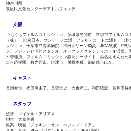
神奈川県
泉区民文化センターテアトルフォンテ
支援
つちうらフィルムコミッション、茨城県笠間市、常総市フィルムコ
（株）、JR東日本、サンテーヌ土浦、フォルテコート土浦Ⅱ、（株
ッション、千葉市立青葉病院、福田グリーン脳炎、JICA筑波、中
プ、フジテレビ湾岸スタジオ、オークラアクトシティホテル浜松、
ム管理所、フィルムコミッション静岡シーサイト、浜名湖えんため
ロケ応援団、牧之原市、焼津市、川根本町、御前崎市ほか。
キャスト
長瀬智也、福田麻由子、長塚圭史、大倉孝二、和田聰宏、黄川田将
スタッフ
監督：マイケル・アリアス
脚本：大森美香
原案：映画『ノッキン・オン・ヘブンズ・ドア』
音楽：音楽：Plaid（サウンドトラック：BEATINK）