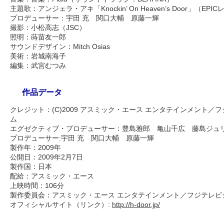
主題歌：アンジェラ・アキ「Knockin’ On Heaven’s Door」（E
プロデューサー：宇田 充 関口大輔 原藤一輝
撮影：小松高志（JSC）
照明：蒔苗友一郎
サウンドデザイン：Mitch Osias
美術：岩城南海子
編集：武宮むつみ
作品データ
クレジット：(C)2009 アスミック・エース エンタテインメント
ム
エグゼクティブ・プロデューサー：豊島雅郎 亀山千広 藤島ジュリ
プロデューサー:宇田 充 関口大輔 原藤一輝
製作年：2009年
公開日：2009年2月7日
製作国：日本
配給：アスミック・エース
上映時間：106分
製作委員会：アスミック・エース エンタテインメント／フジテレビ
オフィシャルサイト（リンク）:
http://h-door.jp/