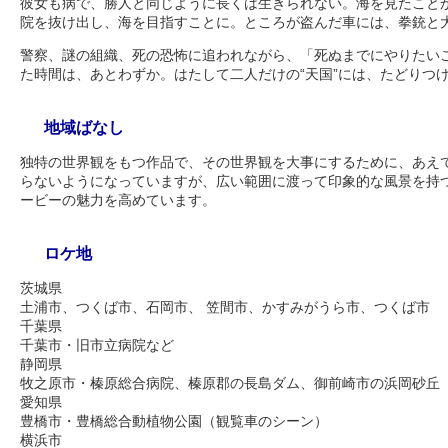
彼女も病で、勝人と同じように長くは生きられない。海を見たこと
院を抜け出し、海を目指すことに。ところが盗んだ車には、拳銃と
警察、謎の組織、死の恐怖に追われながら、「死ぬまでにやりたい
た時間は、あとわずか。はたして二人だけの“天国”には、たどりつ
地域ばなし
独特の世界観をもつ作品で、その世界観を大事にするために、あえ
らないようになっていますが、広い範囲に渡って印象的な風景を持
ービーの魅力を高めています。
ロケ地
茨城県
土浦市、つくば市、石岡市、 笠間市、かすみがうら市、つくば市
千葉県
千葉市・旧市立病院など
静岡県
牧之原市・榛原総合病院、榛原郡の長島ダム、御前崎市の浜岡砂丘
愛知県
豊橋市・豊橋総合動植物公園（観覧車のシーン）
横浜市