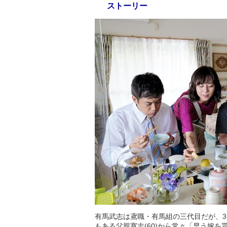
ストーリー
有馬武志は鳶職・有馬組の三代目だが、3
もある父親寛志(60)から常々「早う嫁