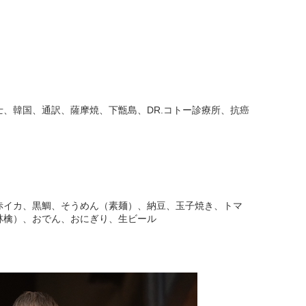
、韓国、通訳、薩摩焼、下甑島、DR.コトー診療所、抗癌
赤イカ、黒鯛、そうめん（素麺）、納豆、玉子焼き、トマ
林檎）、おでん、おにぎり、生ビール