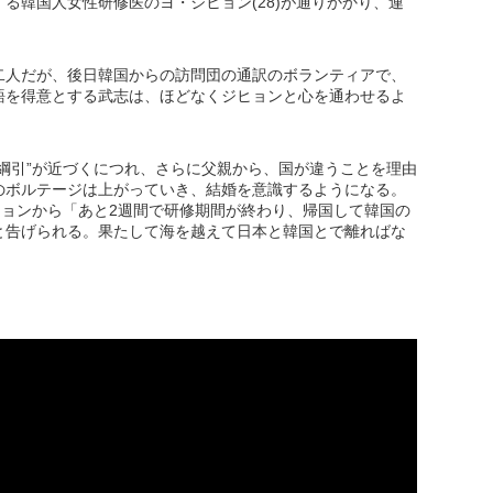
る韓国人女性研修医のヨ・ジヒョン(28)が通りかかり、連
二人だが、後日韓国からの訪問団の通訳のボランティアで、
語を得意とする武志は、ほどなくジヒョンと心を通わせるよ
綱引”が近づくにつれ、さらに父親から、国が違うことを理由
のボルテージは上がっていき、結婚を意識するようになる。
ヒョンから「あと2週間で研修期間が終わり、帰国して韓国の
と告げられる。果たして海を越えて日本と韓国とで離ればな