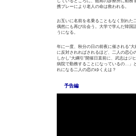
しているところに、甑島の診療所に勤務す
携プレーにより老人の命は救われる。
お互いに名前を名乗ることもなく別れた
偶然にも再び出会う。大学で学んだ韓国
うになる。
年に一度、秋分の日の前夜に催される“大
に反対されればされるほど、二人の恋心
しかし“大綱引”開催日直前に、武志はジ
病院で勤務することになっているの…」
れになる二人の恋のゆくえは？
予告編