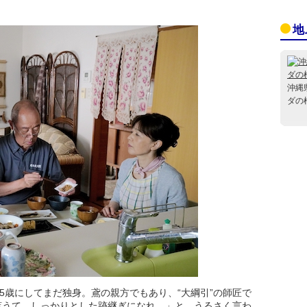
地
沖縄
ダの
5歳にしてまだ独身。鳶の親方でもあり、“大綱引”の師匠で
を貰うて、しっかりとした跡継ぎになれ。」と、うるさく言わ