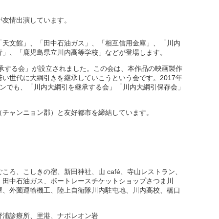
が友情出演しています。
「天文館」、「田中石油ガス」、「相互信用金庫」、「川内
行」、「鹿児島県立川内高等学校」などが登場します。
継承する会」が設立されました。この会は、本作品の映画製作
い世代に大綱引きを継承していこうという会です。2017年
ハンでも、「川内大綱引を継承する会」「川内大綱引保存会」
（チャンニョン郡）と友好都市を締結しています。
ころ、こしきの宿、新田神社、山 café、寺山レストラン、
、田中石油ガス、ボートレースチケットショップさつま川
屋、外薗運輸機工、陸上自衛隊川内駐屯地、川内高校、橋口
野浦診療所、里港、ナポレオン岩