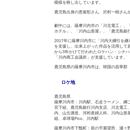
模様を映し出しています。
鹿児島出身の恵俊彰さん、沢村一樹さん
劇中には、薩摩川内市の「川北電工」、
ホテル」、「川内山形屋」、「鹿児島銀
2017年に薩摩川内市に「川内大綱引を
を支援し、出来上がった作品を活用して若
から3年かけて行われたロケハン・シナ
「川内商工会議所」が支援しています。
鹿児島県の薩摩川内市は、韓国の昌寧郡
ロケ地
鹿児島県
薩摩川内市：川内駅、石走ラーメン、綱ご
宮下組、鹿児島銀行川内支店、川北電工
内、山元酒造、河村産婦人科、川内山形
組、卓球場Pico、川内駅
薩摩川内市下甑町：前の平展望所、瀬々