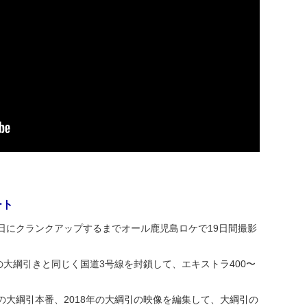
ート
月11日にクランクアップするまでオール鹿児島ロケで19日間撮影
大綱引きと同じく国道3号線を封鎖して、エキストラ400〜
の大綱引本番、2018年の大綱引の映像を編集して、大綱引の