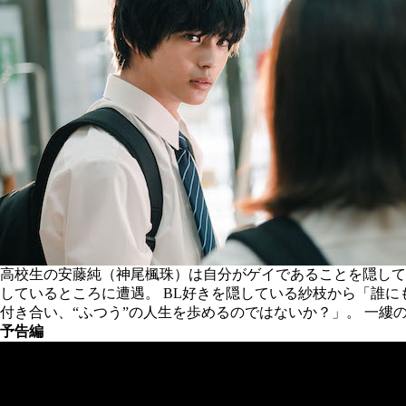
⾼校⽣の安藤純（神尾楓珠）は⾃分がゲイであることを隠して
しているところに遭遇。 BL好きを隠している紗枝から「誰に
付き合い、“ふつう”の人生を歩めるのではないか？」。 一
予告編