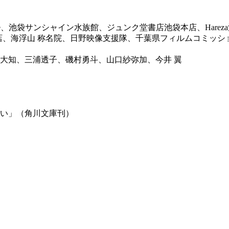
te、池袋サンシャイン水族館、ジュンク堂書店池袋本店、Hare
商店、海浮山 称名院、日野映像支援隊、千葉県フィルムコミッ
大知、三浦透子、磯村勇斗、山口紗弥加、今井 翼
い」（角川文庫刊）