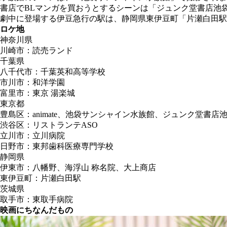
書店でBLマンガを買おうとするシーンは「ジュンク堂書店池
劇中に登場する伊豆急行の駅は、静岡県東伊豆町「片瀬白田駅
ロケ地
神奈川県
川崎市：読売ランド
千葉県
八千代市：千葉英和高等学校
市川市：和洋学園
富里市：東京 湯楽城
東京都
豊島区：animate、池袋サンシャイン水族館、ジュンク堂書
渋谷区：リストランテASO
立川市：立川病院
日野市：東邦歯科医療専門学校
静岡県
伊東市：八幡野、海浮山 称名院、大上商店
東伊豆町：片瀬白田駅
茨城県
取手市：東取手病院
映画にちなんだもの