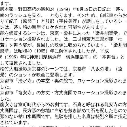
ます。
脚本家・野田高梧の昭和24（1949）年8月19日の日記に「茅ヶ
崎のラッシュを見る。」とあります。そのため、自転車からお
りて紀子（原節子）と服部（宇佐美淳）が話しをしているシー
ンは、茅ヶ崎の海岸でロケされた可能性があります。
能を鑑賞するシーンは、東京・染井にあった「染井能楽堂」で
ロケーション撮影されました。は、二世梅若万三郎が能「杜
若」を舞う姿が、長回しの映像に収められています。「染井能
楽堂」は昭和40（1965）年に解体されましたが、平成
8（1996）年に神奈川県横浜市「横浜能楽堂」の「本舞台」と
して復原されました。
松竹大船撮影所京都のシーンでは、京都市「八坂の塔」（遠
景）のショットが映画に登場します。
京都市「清水寺」の本堂・奥の院で、ロケーション撮影されま
した。
京都市「竜安寺」の方丈・方丈庭園でロケーション撮影されま
した。
龍安寺は室町時代からの名刹です。石庭と呼ばれる龍安寺の方
丈庭園は、長方形の敷地に白砂を敷き詰めて石を配したもので
類のない枯山水庭園です。無駄を排した名庭は特別名勝に指定
されています。