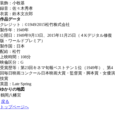
装飾：小牧基
録音：佐々木秀孝
衣裳：鈴木文次郎
作品データ
クレジット：©1949/2015松竹株式会社
製作年：1949年
公開日：1949年9月13日、2015年11月25日（４Kデジタル修復
版・ワールドプレミア）
製作国：日本
配給：松竹
上映時間：108分
映倫区分：G
受賞歴等：第23回キネマ旬報ベストテン１位（1949年）、第4
回毎日映画コンクール日本映画大賞・監督賞・脚本賞・女優演
技賞
英題：Late Spring
ゆかりの地図
鶴岡八幡宮
戻る
トップページへ