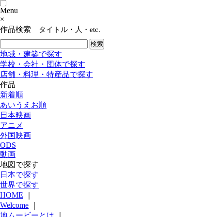
Menu
×
作品検索
タイトル・人・etc.
地域・建築で探す
学校・会社・団体で探す
店舗・料理・特産品で探す
作品
新着順
あいうえお順
日本映画
アニメ
外国映画
ODS
動画
地図で探す
日本で探す
世界で探す
HOME
｜
Welcome
｜
地ムービーとは
｜