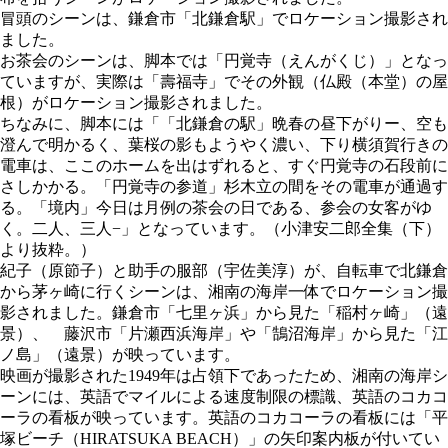
冒頭のシーンは、鎌倉市「北鎌倉駅」でロケーション撮影され
ました。
お茶会のシーンは、脚本では「円覚寺（えんがくじ）」となっ
ていますが、実際は「壽福寺」でその外観（仏殿（本堂）の屋
根）がロケーション撮影されました。
ちなみに、脚本には「「北鎌倉の駅」晩春の昼下がりー、空も
澄んで明かるく、葉桜の影もようやく濃い、下り横須賀行きの
電車は、ここのホームを出はずれると、すぐ円覚寺の石段前に
さしかかる。「円覚寺の参道」杉木立の間をその電車が通過す
る。「境内」今日は月例の茶会の日である、参会の女客がゆ
く。二人、三人−」となっています。（小津安二郎全集（下）
より抜粋。）
紀子（原節子）と助手の服部（宇佐美淳）が、自転車で北鎌倉
から茅ヶ崎に行くシーンは、湘南の海岸一体でロケーション撮
影されました。鎌倉市「七里ヶ浜」から見た「稲村ヶ崎」（遠
景）、 藤沢市「片瀬西浜海岸」や「鵠沼海岸」から見た「江
ノ島」（遠景）が映っています。
映画が撮影された1949年は占領下であったため、湘南の海岸シ
ーンには、英語でマイルによる速度制限の標識、英語のコカコ
ーラの看板が映っています。英語のコカコーラの看板には「平
塚ビーチ（HIRATSUKA BEACH）」の矢印案内板が付いてい