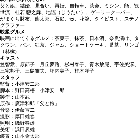
父と娘、結婚、見合い、再婚、自転車、茶会、ミシン、能、観
世流 杜若 戀之舞、地謡（じうたい）、ゲーリークーパー、
がまぐち財布、熊太郎、石庭、壺、花嫁、タイピスト、ステノ
グラファー
映級グルメ
映画に出てくるグルメ：茶菓子、抹茶、日本酒、奈良漬け、タ
クワン、パン、紅茶、ジャム、ショートケーキ、番茶、リンゴ
（林檎)
キャスト
笠智衆、原節子、月丘夢路、杉村春子、青木放屁、宇佐美淳、
三宅邦子、三島雅夫、坪内美子、桂木洋子
スタッフ
監督：小津安二郎
脚本：野田高梧、小津安二郎
製作：山本武
原作：廣津和郎「父と娘」
音楽：伊藤宣二
撮影：厚田雄春
照明：磯野春雄
美術：浜田辰雄
装置：山本金太郎