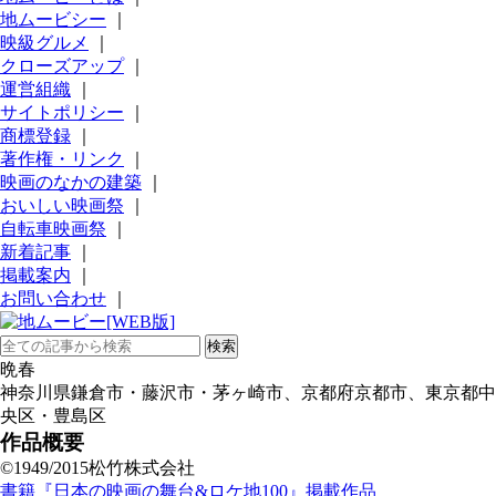
地ムービシー
｜
映級グルメ
｜
クローズアップ
｜
運営組織
｜
サイトポリシー
｜
商標登録
｜
著作権・リンク
｜
映画のなかの建築
｜
おいしい映画祭
｜
自転車映画祭
｜
新着記事
｜
掲載案内
｜
お問い合わせ
｜
晩春
神奈川県鎌倉市・藤沢市・茅ヶ崎市、京都府京都市、東京都中
央区・豊島区
作品概要
©1949/2015松竹株式会社
書籍『日本の映画の舞台&ロケ地100』掲載作品