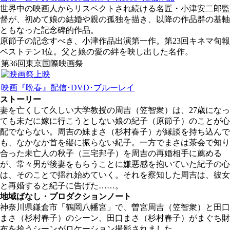
世界中の映画人からリスペクトされ続ける名匠・小津安二郎監
督が、初めて娘の結婚や親の孤独を描き、以降の作品群の基軸
ともなった記念碑的作品。
原節子の記念すべき、小津作品出演第一作。第23回キネマ旬報
ベストテン1位。父と娘の愛の絆を映し出した名作。
第36回東京国際映画祭
映画『晩春』配信･DVD･ブルーレイ
ストーリー
妻を亡くして久しい大学教授の周吉（笠智衆）は、27歳になっ
ても未だに嫁に行こうとしない娘の紀子（原節子）のことが心
配でならない。周吉の妹まさ（杉村春子）が縁談を持ち込んで
も、なかなか首を縦に振らない紀子。一方でまさは茶会で知り
合った未亡人の秋子（三宅邦子）を周吉の再婚相手に薦める
が、常々男が後妻をもらうことに嫌悪感を抱いていた紀子の心
は、そのことで揺れ始めていく。それを察知した周吉は、彼女
と再婚すると紀子に告げた……。
地域ばなし・プロダクションノート
神奈川県鎌倉市「鶴岡八幡宮」で、曽宮周吉（笠智衆）と田口
まさ（杉村春子）のシーン、田口まさ（杉村春子）がまぐち財
布を拾うシーンがロケーション撮影されました。