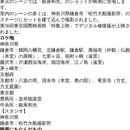
東京のシーンでは「銀座和光」のショットが映画に登場しま
す。
室内のシーンの多くは、神奈川県鎌倉市「松竹大船撮影所」の
ステージにセットを建て込んで撮影されました。
第36回東京国際映画祭「特集上映」でデジタル修復版が上映さ
れました。
ロケ地
神奈川県
鎌倉市：鶴岡八幡宮、北鎌倉駅、鎌倉駅、壽福寺（外観：仏殿
（本堂）の屋根）、七里ヶ浜、稲村ヶ崎（遠景）
藤沢市：片瀬西浜海岸、鵠沼海岸、江ノ島（遠景）
茅ヶ崎市：
京都府
京都市：八坂の塔、清水寺（本堂、奥の院）、竜安寺（方丈、
方丈庭園）
東京都
豊島区：染井能楽堂
中央区：銀座和光
【スタジオ】
神奈川県
鎌倉市：松竹大船撮影所
映画にちなんだもの