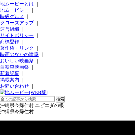
地ムービーとは
｜
地ムービシー
｜
映級グルメ
｜
クローズアップ
｜
運営組織
｜
サイトポリシー
｜
商標登録
｜
著作権・リンク
｜
映画のなかの建築
｜
おいしい映画祭
｜
自転車映画祭
｜
新着記事
｜
掲載案内
｜
お問い合わせ
｜
沖縄県今帰仁村 ユビエダの根
沖縄県今帰仁村