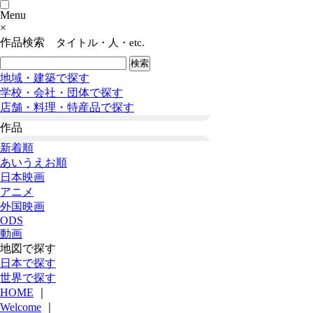
Menu
×
作品検索
タイトル・人・etc.
地域・建築で探す
学校・会社・団体で探す
店舗・料理・特産品で探す
作品
新着順
あいうえお順
日本映画
アニメ
外国映画
ODS
動画
地図で探す
日本で探す
世界で探す
HOME
｜
Welcome
｜