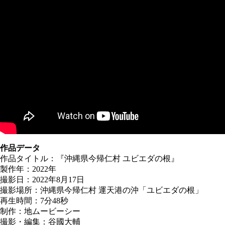
作品データ
作品タイトル：『沖縄県今帰仁村 ユビエダの根』
製作年：2022年
撮影日：2022年8月17日
撮影場所：沖縄県今帰仁村 運天港の沖「ユビエダの根」
再生時間：7分48秒
制作：地ムービーシー
撮影・編集：谷國大輔