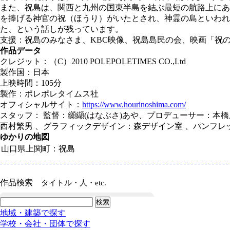
また、祝島は、関西と九州の国東半島を結ぶ最短の航路上にあ
を捧げる神官の祝（ほうり）がいたとされ、神霊の島といわれ
た、という話しが残っています。
支援：祝島のみなさま、KBC映像、祝島島民の会、映画「祝
作品データ
クレジット：（C）2010 POLEPOLETIMES CO.,Ltd
製作国：日本
上映時間：105分
製作：ポレポレタイムス社
オフィシャルサイト：
https://www.hourinoshima.com/
スタッフ： 監督：纐纈(はなぶさ)あや、プロデューサー：本橋
西村繁男 、グラフィックデザイン：森デザイン室 、パンフレ
ゆかりの地図
山口県上関町：祝島
作品検索
タイトル・人・etc.
地域・建築で探す
学校・会社・団体で探す