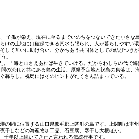
れ、 子孫が栄え、現在に至るまでいのちをつないできた小さな
らけの土地には確保できる真水も限られ、人が暮らしやすい環
そして互いに助け合い、分かちあう共同体としての結びつきが
言う。
がった。「海と山さえあれば生きていける。だからわしらの代で
間の流れと共にある島の生活。原発予定地と祝島の集落は、海を
ぐ暮らし。祝島にはそのヒントがたくさん詰まっている。
予灘の間に位置する山口県熊毛郡上関町の島です。上関町は本
夜干しなどの海産物加工品、石豆腐、寒干し大根ほか。
」、千年以上続いてきたと言われる伝統行事です。