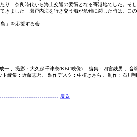
たり、奈良時代から海上交通の要衝となる寄港地でした。そし
てきました。瀬戸内海を行き交う船が危難に瀕した時は、この
の島」を応援する会
成一 、撮影：大久保千津奈(KBC映像) 、編集：四宮鉄男 、
ット編集：近藤志乃、 製作デスク：中植きさら 、制作：石川翔
戻る