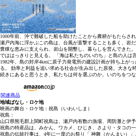
1000年前、沖で難破した船を助けたことから農耕がもたらさ
瀬戸内海に浮かぶこの島は、台風が直撃することも多く、岩だ
豊穣な恵みに支えられ、岩山を開墾し、暮らしを営んできた。
でははっきりと見える。 「海は私たちのいのち」と島の人は
1982年、島の対岸4kmに原子力発電所の建設計画が持ち上
る。 効率と利益を追い求める社会が生み出した原発。大きな時
続きにあると思うとき、私たちは何を選ぶのか。いのちをつな
関連商品
地域ばなし・ロケ地
映画の舞台・ロケ地：祝島（いわいしま）
祝島：
山口県熊毛郡上関町祝島は、瀬戸内有数の漁場、周防灘と伊
祝島の特産品は、みかん、ワカメ、ひじき、さより・タコの一
祝島の伝統行事は、4年に一度のお祭り「 神舞（かんまい）