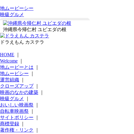
地ムービーシー
映級グルメ
沖縄県今帰仁村 ユビエダの根
ドラえもん カステラ
HOME
｜
Welcome
｜
地ムービーとは
｜
地ムービシー
｜
運営組織
｜
クローズアップ
｜
映画のなかの建築
｜
映級グルメ
｜
おいしい映画祭
｜
自転車映画祭
｜
サイトポリシー
｜
商標登録
｜
著作権・リンク
｜