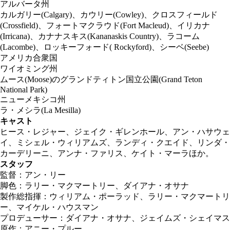
アルバータ州
カルガリー(Calgary)、カウリー(Cowley)、クロスフィールド
(Crossfield)、フォートマクラウド(Fort Macleud)、イリカナ
(Irricana)、カナナスキス(Kananaskis Country)、ラコーム
(Lacombe)、ロッキーフォード( Rockyford)、シーベ(Seebe)
アメリカ合衆国
ワイオミング州
ムース(Moose)のグランドティトン国立公園(Grand Teton
National Park)
ニューメキシコ州
ラ・メシラ(La Mesilla)
キャスト
ヒース・レジャー、ジェイク・ギレンホール、アン・ハサウェ
イ、ミシェル・ウィリアムズ、ランディ・クエイド、リンダ・
カーデリーニ、アンナ・ファリス、ケイト・マーラほか。
スタッフ
監督：アン・リー
脚色：ラリー・マクマートリー、ダイアナ・オサナ
製作総指揮：ウィリアム・ポーラッド、ラリー・マクマートリ
ー、マイケル・ハウスマン
プロデューサー：ダイアナ・オサナ、ジェイムズ・シェイマス
原作：アニー・プルー