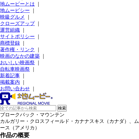
地ムービーとは
｜
地ムービシー
｜
映級グルメ
｜
クローズアップ
｜
運営組織
｜
サイトポリシー
｜
商標登録
｜
著作権・リンク
｜
映画のなかの建築
｜
おいしい映画祭
｜
自転車映画祭
｜
新着記事
｜
掲載案内
｜
お問い合わせ
｜
ブロークバック・マウンテン
カルガリー・クロスフィールド・カナナスキス（カナダ）、ム
ース（アメリカ）
作品の概要