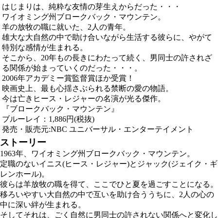
はじまりは、純粋な友情の芽生えからだった・・・
ワイオミング州ブロークバック・マウンテン。
羊の放牧の職に就いた、2人の青年。
雄大な大自然の中で助け合いながら生活する彼らに、やがて
特別な感情が生まれる。
そこから、20年もの長きにわたって続く、男同士の許されざ
る関係が始まっていくのだった・・・。
2006年アカデミー賞監督賞ほか受賞！
映画史上、最も心揺さぶられる禁断の愛の物語。
今は亡きヒース・レジャーの名演が光る傑作。
『ブロークバック・マウンテン』
ブルーレイ：1,886円(税抜)
発売・販売元:NBC ユニバーサル・エンターテイメント
ストーリー
1963年、ワイオミング州ブロークバック・マウンテン。
定職のないイニス(ヒース・レジャー)とジャック(ジェイク・ギ
レンホール)。
彼らは羊放牧の職を得て、ここでひと夏を過ごすことになる。
移ろいやすい大自然の中で互いを助け合ううちに、2人の心の
中に深い絆が生まれる。
そしてそれは、ごく自然に男同士の許されない関係へと変化し