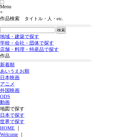
Menu
×
作品検索
タイトル・人・etc.
地域・建築で探す
学校・会社・団体で探す
店舗・料理・特産品で探す
作品
新着順
あいうえお順
日本映画
アニメ
外国映画
ODS
動画
地図で探す
日本で探す
世界で探す
HOME
｜
Welcome
｜