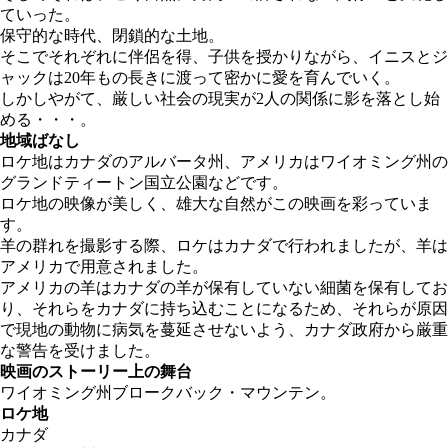
ていった。
保守的な時代、閉鎖的な土地。
そこでそれぞれに伴侶を得、子供を授かりながら、イニスとジ
ャックは20年もの長きに渡って密かに愛を育んでいく。
しかしやがて、厳しい社会の現実が2人の関係に影を落とし始
める・・・。
地域ばなし
ロケ地はカナダのアルバータ州、アメリカはワイオミング州の
グランドティートン国立公園などです。
ロケ地の映像が美しく、雄大な自然がこの映画を彩っていま
す。
羊の群れを撮影する際、ロケはカナダで行われましたが、羊は
アメリカで用意されました。
アメリカの羊はカナダの羊が保有していない細菌を保有してお
り、それらをカナダに持ち込むことになるため、それらが原因
で現地の動物に病気を蔓延させないよう、カナダ政府から厳重
な警告を受けました。
映画のストーリー上の舞台
ワイオミング州ブロークバック・マウンテン。
ロケ地
カナダ