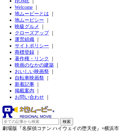
HOME
｜
Welcome
｜
地ムービーとは
｜
地ムービシー
｜
映級グルメ
｜
クローズアップ
｜
運営組織
｜
サイトポリシー
｜
商標登録
｜
著作権・リンク
｜
映画のなかの建築
｜
おいしい映画祭
｜
自転車映画祭
｜
新着記事
｜
掲載案内
｜
お問い合わせ
｜
劇場版『名探偵コナン ハイウェイの堕天使』×横浜市