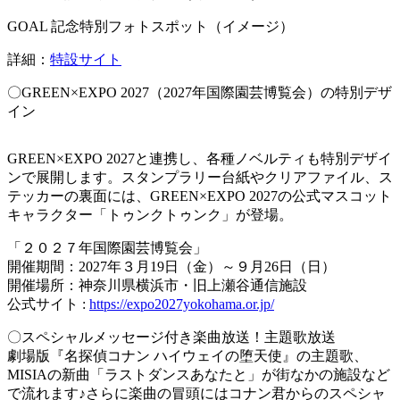
GOAL 記念特別フォトスポット（イメージ）
詳細：
特設サイト
〇GREEN×EXPO 2027（2027年国際園芸博覧会）の特別デザ
イン
GREEN×EXPO 2027と連携し、各種ノベルティも特別デザイ
ンで展開します。スタンプラリー台紙やクリアファイル、ス
テッカーの裏面には、GREEN×EXPO 2027の公式マスコット
キャラクター「トゥンクトゥンク」が登場。
「２０２７年国際園芸博覧会」
開催期間：2027年３月19日（金）～９月26日（日）
開催場所：神奈川県横浜市・旧上瀬谷通信施設
公式サイト :
https://expo2027yokohama.or.jp/
〇スペシャルメッセージ付き楽曲放送！主題歌放送
劇場版『名探偵コナン ハイウェイの堕天使』の主題歌、
MISIAの新曲「ラストダンスあなたと」が街なかの施設など
で流れます♪さらに楽曲の冒頭にはコナン君からのスペシャ