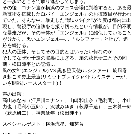
と一歩のところで取り逃がしてしまう。
その後、コナン達が横浜のフェス会場に到着すると、ある最
新技術を搭載した白バイ「エンジェル」のお披露目が行われ
ていた。そんな中、暴走した“黒いバイク”が今度は都内に出
現し、警視庁の追跡をも振り切ったという情報が。目的不明
な暴走だが、その車体が「エンジェル」に酷似していること
が分かり、黒いエンジェル―… 「ルシファー」と呼び、追
跡を続ける。
犯人の正体、そしてその目的とはいったい何なのか―
そしてなぜか千速の脳裏によぎる、弟の萩原研二とその同
期・松田陣平との記憶…
風の女神(エンジェル) VS 黒き堕天使(ルシファー) 旋風巻
き起こす史上最速(リミットブレイク)バトルミステリーが、
いざ開戦(レーススタート)！
声の出演：
高山みなみ（江戸川コナン）、山崎和佳奈（毛利蘭）、小山
力也（毛利小五郎）、沢城みゆき（萩原千速）、三木眞一郎
（萩原研二）、神奈延年（松田陣平）
スペシャルゲスト：横浜流星、畑芽育