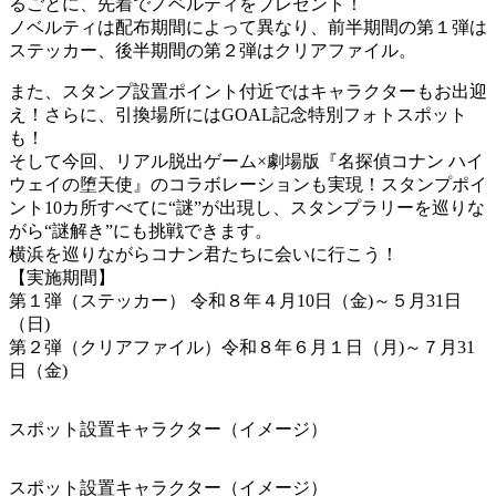
るごとに、先着でノベルティをプレゼント！
ノベルティは配布期間によって異なり、前半期間の第１弾は
ステッカー、後半期間の第２弾はクリアファイル。
また、スタンプ設置ポイント付近ではキャラクターもお出迎
え！さらに、引換場所にはGOAL記念特別フォトスポット
も！
そして今回、リアル脱出ゲーム×劇場版『名探偵コナン ハイ
ウェイの堕天使』のコラボレーションも実現！スタンプポイ
ント10カ所すべてに“謎”が出現し、スタンプラリーを巡りな
がら“謎解き”にも挑戦できます。
横浜を巡りながらコナン君たちに会いに行こう！
【実施期間】
第１弾（ステッカー） 令和８年４月10日（金)～５月31日
（日)
第２弾（クリアファイル）令和８年６月１日（月)～７月31
日（金)
スポット設置キャラクター（イメージ）
スポット設置キャラクター（イメージ）