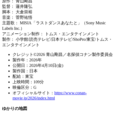
原作： 青山剛昌
監督： 蓮井隆弘
脚本： 大倉崇裕
音楽： 菅野祐悟
主題歌： MISIA「ラストダンスあなたと」（Sony Music
Labels Inc.）
アニメーション制作： トムス・エンタテインメント
製作： 小学館/読売テレビ/日本テレビ/ShoPro/東宝/トムス・
エンタテインメント
クレジット©2026 青山剛昌／名探偵コナン製作委員会
製作年：2026年
公開日：2026年4月10日(金)
製作国：日本
配給：東宝
上映時間：109分
映倫区分：G
オフィシャルサイト：
https://www.conan-
movie.jp/2026/index.html
ゆかりの地図