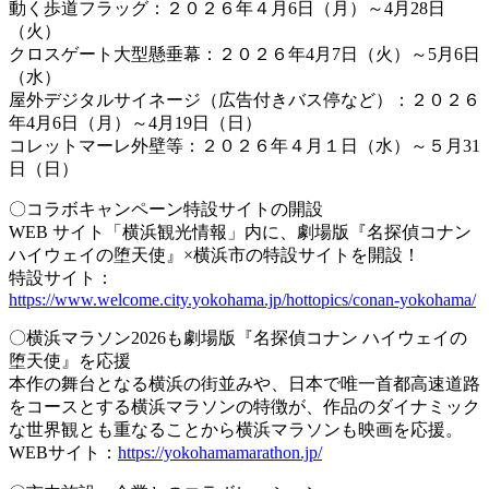
動く歩道フラッグ：２０２６年４月6日（月）～4月28日
（火）
クロスゲート大型懸垂幕：２０２６年4月7日（⽕）～5月6日
（水）
屋外デジタルサイネージ（広告付きバス停など）：２０２６
年4月6日（月）～4月19日（日）
コレットマーレ外壁等：２０２６年４月１日（水）～５月31
日（日）
〇コラボキャンペーン特設サイトの開設
WEB サイト「横浜観光情報」内に、劇場版『名探偵コナン
ハイウェイの堕天使』×横浜市の特設サイトを開設！
特設サイト：
https://www.welcome.city.yokohama.jp/hottopics/conan-yokohama/
〇横浜マラソン2026も劇場版『名探偵コナン ハイウェイの
堕天使』を応援
本作の舞台となる横浜の街並みや、日本で唯一首都高速道路
をコースとする横浜マラソンの特徴が、作品のダイナミック
な世界観とも重なることから横浜マラソンも映画を応援。
WEBサイト：
https://yokohamamarathon.jp/