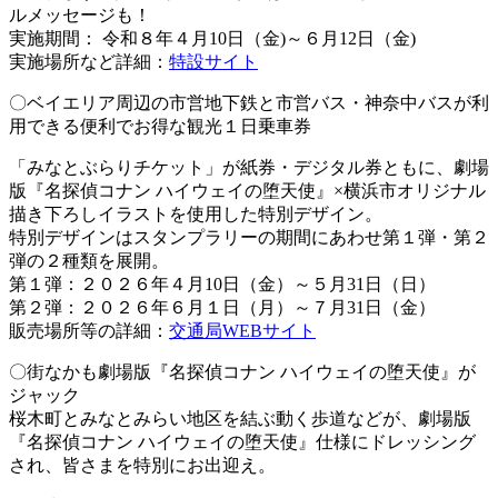
ルメッセージも！
実施期間： 令和８年４月10日（金)～６月12日（金)
実施場所など詳細：
特設サイト
〇ベイエリア周辺の市営地下鉄と市営バス・神奈中バスが利
用できる便利でお得な観光１日乗車券
「みなとぶらりチケット」が紙券・デジタル券ともに、劇場
版『名探偵コナン ハイウェイの堕天使』×横浜市オリジナル
描き下ろしイラストを使用した特別デザイン。
特別デザインはスタンプラリーの期間にあわせ第１弾・第２
弾の２種類を展開。
第１弾：２０２６年４月10日（金）～５月31日（日）
第２弾：２０２６年６月１日（月）～７月31日（金）
販売場所等の詳細：
交通局WEBサイト
〇街なかも劇場版『名探偵コナン ハイウェイの堕天使』が
ジャック
桜木町とみなとみらい地区を結ぶ動く歩道などが、劇場版
『名探偵コナン ハイウェイの堕天使』仕様にドレッシング
され、皆さまを特別にお出迎え。