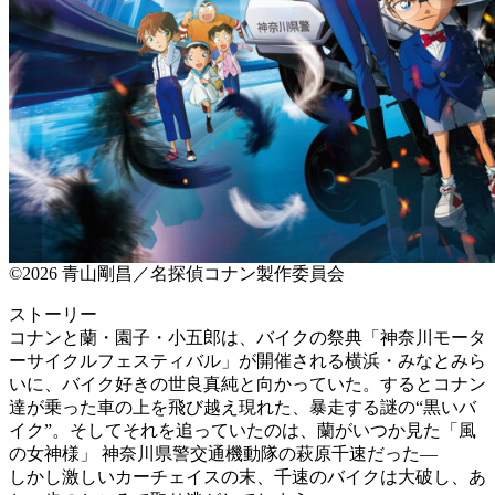
©2026 青山剛昌／名探偵コナン製作委員会
ストーリー
コナンと蘭・園子・小五郎は、バイクの祭典「神奈川モータ
ーサイクルフェスティバル」が開催される横浜・みなとみら
いに、バイク好きの世良真純と向かっていた。するとコナン
達が乗った車の上を飛び越え現れた、暴走する謎の“黒いバ
イク”。そしてそれを追っていたのは、蘭がいつか見た「風
の女神様」 神奈川県警交通機動隊の萩原千速だった―
しかし激しいカーチェイスの末、千速のバイクは大破し、あ