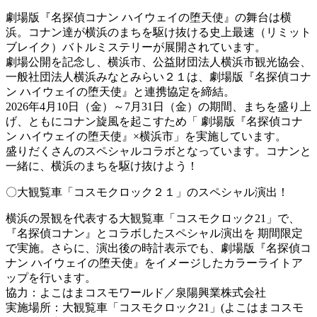
劇場版『名探偵コナン ハイウェイの堕天使』の舞台は横
浜。コナン達が横浜のまちを駆け抜ける史上最速（リミット
ブレイク）バトルミステリーが展開されています。
劇場公開を記念し、横浜市、公益財団法人横浜市観光協会、
一般社団法人横浜みなとみらい２１は、劇場版『名探偵コナ
ン ハイウェイの堕天使』と連携協定を締結。
2026年4月10日（金）～7月31日（金）の期間、まちを盛り上
げ、ともにコナン旋風を起こすため「 劇場版『名探偵コナ
ン ハイウェイの堕天使』×横浜市」を実施しています。
盛りだくさんのスペシャルコラボとなっています。コナンと
一緒に、横浜のまちを駆け抜けよう！
〇大観覧車「コスモクロック２１」のスペシャル演出！
横浜の景観を代表する大観覧車「コスモクロック21」で、
『名探偵コナン』とコラボしたスペシャル演出を 期間限定
で実施。さらに、演出後の時計表示でも、劇場版『名探偵コ
ナン ハイウェイの堕天使』をイメージしたカラーライトア
ップを行います。
協力：よこはまコスモワールド／泉陽興業株式会社
実施場所：大観覧車「コスモクロック21」(よこはまコスモ