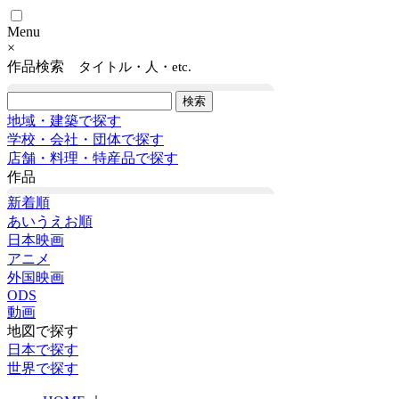
Menu
×
作品検索
タイトル・人・etc.
地域・建築で探す
学校・会社・団体で探す
店舗・料理・特産品で探す
作品
新着順
あいうえお順
日本映画
アニメ
外国映画
ODS
動画
地図で探す
日本で探す
世界で探す