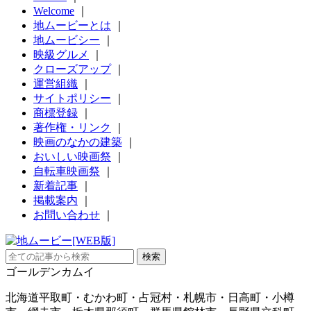
Welcome
｜
地ムービーとは
｜
地ムービシー
｜
映級グルメ
｜
クローズアップ
｜
運営組織
｜
サイトポリシー
｜
商標登録
｜
著作権・リンク
｜
映画のなかの建築
｜
おいしい映画祭
｜
自転車映画祭
｜
新着記事
｜
掲載案内
｜
お問い合わせ
｜
ゴールデンカムイ
北海道平取町・むかわ町・占冠村・札幌市・日高町・小樽