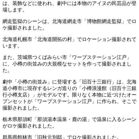
は、装飾などに使われ、劇中には本物のアイヌの民芸品が登
場します。
網走監獄のシーンは、北海道網走市「博物館網走監獄」でロ
ケ撮影されました。
北海道札幌市「北海道開拓の村」でロケーション撮影されて
います。
また、茨城県つくばみらい市「ワープステーション江戸」
に、小樽の街並みの大規模なセットを作って撮影されまし
た。
劇中「小樽の街並み」に登場する「旧百十三銀行」は、北海
道小樽市に現存するレンガ造りの「小樽浪漫館（旧百十三銀
行小樽支店）」がモデルです。限りなく本物に近づけたオー
プンセットが「ワープステーション江戸」に作られ、そこで
撮影されました。
栃木県那須町「那須湯本温泉・鹿の湯」で温泉に入るシーン
がロケ撮影されました。
群馬県館林市「旧秋元別邸」でロケ撮影されました。