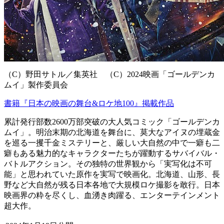
（C）野田サトル／集英社 （C）2024映画「ゴールデンカ
ムイ」製作委員会
書籍『日本の映画の舞台&ロケ地100』掲載作品
累計発行部数2600万部突破の大人気コミック「ゴールデンカ
ムイ」。明治末期の北海道を舞台に、莫大なアイヌの埋蔵金
を巡る一攫千金ミステリーと、厳しい大自然の中で一癖も二
癖もある魅力的なキャラクターたちが躍動するサバイバル・
バトルアクション。その独特の世界観から「実写化は不可
能」と思われていた原作を実写で映画化。北海道、山形、長
野など大自然が残る日本各地で大規模ロケ撮影を敢行。日本
映画界の粋を尽くし、血湧き肉躍る、エンターテインメント
超大作。