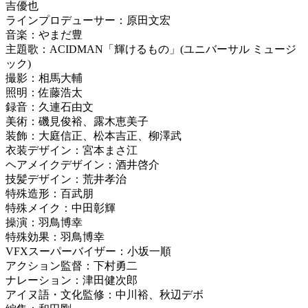
吉優也
ラインプロデューサー：原田文宏
音楽：やまだ豊
主題歌：ACIDMAN「輝けるもの」(ユニバーサル ミュージ
ック)
撮影：相馬大輔
照明：佐藤浩太
録音：久連石由文
美術：磯見俊裕、露木恵美子
装飾：大庭信正、松本吉正、柳澤武
衣装デザイン：宮本まさ江
ヘアメイクデザイン：酒井啓介
技髪デザイン：荒井孝治
特殊造形：百武朋
特殊メイク：中田彰輝
操演：羽鳥博幸
特殊効果：羽鳥博幸
VFXスーパーバイザー：小坂一順
アクション監督：下村勇二
ナレーション：津田健次郎
アイヌ語・文化監修：中川裕、秋辺デボ