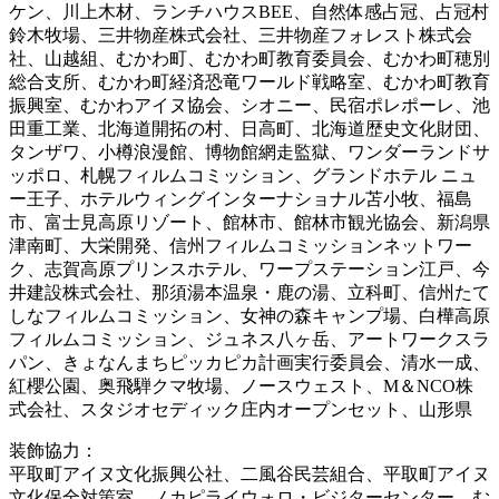
ケン、川上木材、ランチハウスBEE、自然体感占冠、占冠村
鈴木牧場、三井物産株式会社、三井物産フォレスト株式会
社、山越組、むかわ町、むかわ町教育委員会、むかわ町穂別
総合支所、むかわ町経済恐竜ワールド戦略室、むかわ町教育
振興室、むかわアイヌ協会、シオニー、民宿ポレポーレ、池
田重工業、北海道開拓の村、日高町、北海道歴史文化財団、
タンザワ、小樽浪漫館、博物館網走監獄、ワンダーランドサ
ッポロ、札幌フィルムコミッション、グランドホテル ニュ
ー王子、ホテルウィングインターナショナル苫小牧、福島
市、富士見高原リゾート、館林市、館林市観光協会、新潟県
津南町、大栄開発、信州フィルムコミッションネットワー
ク、志賀高原プリンスホテル、ワープステーション江戸、今
井建設株式会社、那須湯本温泉・鹿の湯、立科町、信州たて
しなフィルムコミッション、女神の森キャンプ場、白樺高原
フィルムコミッション、ジュネス八ヶ岳、アートワークスラ
パン、きょなんまちピッカピカ計画実行委員会、清水一成、
紅櫻公園、奥飛騨クマ牧場、ノースウェスト、M＆NCO株
式会社、スタジオセディック庄内オープンセット、山形県
装飾協力：
平取町アイヌ文化振興公社、二風谷民芸組合、平取町アイヌ
文化保全対策室、ノカピライウォロ・ビジターセンター、む