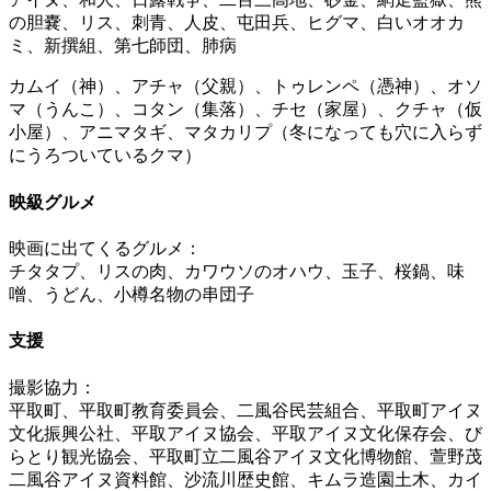
の胆嚢、リス、刺青、人皮、屯田兵、ヒグマ、白いオオカ
ミ、新撰組、第七師団、肺病
カムイ（神）、アチャ（父親）、トゥレンペ（憑神）、オソ
マ（うんこ）、コタン（集落）、チセ（家屋）、クチャ（仮
小屋）、アニマタギ、マタカリプ（冬になっても穴に入らず
にうろついているクマ）
映級グルメ
映画に出てくるグルメ：
チタタプ、リスの肉、カワウソのオハウ、玉子、桜鍋、味
噌、うどん、小樽名物の串団子
支援
撮影協力：
平取町、平取町教育委員会、二風谷民芸組合、平取町アイヌ
文化振興公社、平取アイヌ協会、平取アイヌ文化保存会、び
らとり観光協会、平取町立二風谷アイヌ文化博物館、萱野茂
二風谷アイヌ資料館、沙流川歴史館、キムラ造園土木、カイ