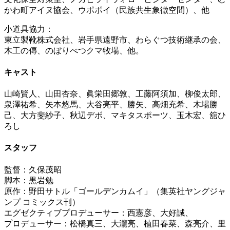
かわ町アイヌ協会、ウポポイ（民族共生象徴空間）、他
小道具協力：
東立製靴株式会社、岩手県遠野市、わらぐつ技術継承の会、
木工の傳、のぼりべつクマ牧場、他。
キャスト
山崎賢人、山田杏奈、眞栄田郷敦、工藤阿須加、柳俊太郎、
泉澤祐希、矢本悠馬、大谷亮平、勝矢、高畑充希、木場勝
己、大方斐紗子、秋辺デボ、マキタスポーツ、玉木宏、舘ひ
ろし
スタッフ
監督：久保茂昭
脚本：黒岩勉
原作：野田サトル「ゴールデンカムイ」（集英社ヤングジャ
ンプ コミックス刊）
エグゼクティブプロデューサー：西憲彦、大好誠、
プロデューサー：松橋真三、大瀧亮、植田春菜、森亮介、里