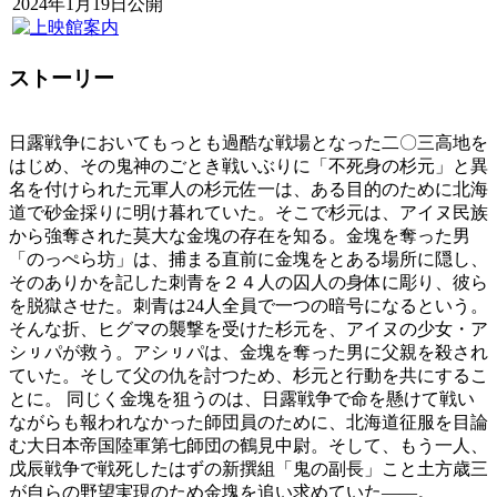
2024年1月19日公開
ストーリー
日露戦争においてもっとも過酷な戦場となった二〇三高地を
はじめ、その鬼神のごとき戦いぶりに「不死身の杉元」と異
名を付けられた元軍人の杉元佐一は、ある目的のために北海
道で砂金採りに明け暮れていた。そこで杉元は、アイヌ民族
から強奪された莫大な金塊の存在を知る。金塊を奪った男
「のっぺら坊」は、捕まる直前に金塊をとある場所に隠し、
そのありかを記した刺青を２４人の囚人の身体に彫り、彼ら
を脱獄させた。刺青は24人全員で一つの暗号になるという。
そんな折、ヒグマの襲撃を受けた杉元を、アイヌの少女・ア
シㇼパが救う。アシㇼパは、金塊を奪った男に父親を殺され
ていた。そして父の仇を討つため、杉元と行動を共にするこ
とに。 同じく金塊を狙うのは、日露戦争で命を懸けて戦い
ながらも報われなかった師団員のために、北海道征服を目論
む大日本帝国陸軍第七師団の鶴見中尉。そして、もう一人、
戊辰戦争で戦死したはずの新撰組「鬼の副長」こと土方歳三
が自らの野望実現のため金塊を追い求めていた――。