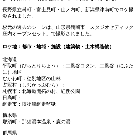
長野県立科町・富士見町・山ノ内町、新潟県津南町でロケ撮
影されました。
杉元の過去のシーンは、山形県鶴岡市「スタジオセディック
庄内オープンセット」で撮影されました。
ロケ地：都市・地域・施設（建築物・土木構造物）
北海道
平取町（びらとりちょう）：二風谷コタン、二風谷（にぶた
に）地区
むかわ町：穂別地区の山林
占冠村（しむかっぷむら）：
札幌市：北海道開拓の村、紅櫻公園
日高町：
網走市：博物館網走監獄
栃木県
那須町：那須湯本温泉・鹿の湯
群馬県