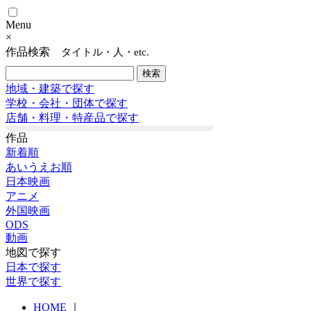
Menu
×
作品検索
タイトル・人・etc.
地域・建築で探す
学校・会社・団体で探す
店舗・料理・特産品で探す
作品
新着順
あいうえお順
日本映画
アニメ
外国映画
ODS
動画
地図で探す
日本で探す
世界で探す
HOME
｜