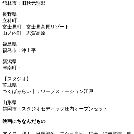
館林市：旧秋元別邸
長野県
立科町：
富士見町：富士見高原リゾート
山ノ内町：志賀高原
福島県
福島市：浄土平
新潟県
津南町：
【スタジオ】
茨城県
つくばみらい市：ワープステーション江戸
山形県
鶴岡市：スタジオセディック庄内オープンセット
映画にちなんだもの
アイヌ、和人、日露戦争、二百三高地、砂金、網走監獄、熊