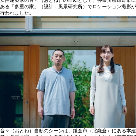
女性建築家の音々（おとね）の自邸として、神奈川県鎌倉市に
ある「多重の家」（設計：風景研究所）でロケーション撮影が
行われました。
音々（おとね）自邸のシーンは、鎌倉市（北鎌倉）にある本建