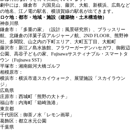
劇中には、鎌倉市 六国見山、藤沢、大船、新横浜、広島など
の地名、江ノ電の駅名、横須賀線の駅名が出てきます。
ロケ地：都市・地域・施設（建築物・土木構造物）
神奈川県
鎌倉市：「多重の家」（設計：風景研究所）、ブラッスリー
航、北鎌倉の洋菓子店アルジャーノ航、2ND FLOOR、熊野神
社、多聞院、山之内の下町エリア、大町五丁目、大船町
藤沢市：新江ノ島水族館、フラワーガーデンハセガワ、御殿辺
公園、高谷子どもの家、Fujisawaサスティナブル・スマートタ
ウン（Fujisawa SST）
平塚市：湘南銀河大橋ゴルフ
相模原市：
横浜市：横浜市道スカイウォーク、展望施設「スカイラウン
ジ」
広島県
庄原市：西城町「熊野の大トチ」
福山市：内海町「箱崎漁港」
東京都
千代田区：御茶ノ水「レモン画翠」
葛飾区：都立水元公園
千葉県