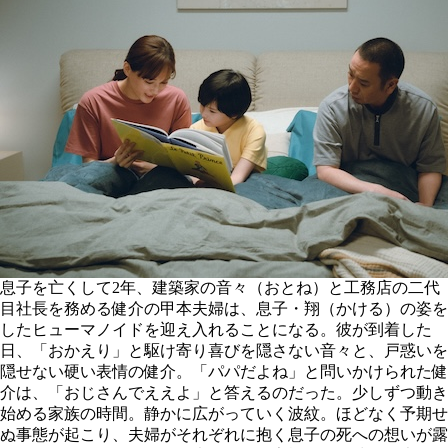
息子を亡くして2年、建築家の音々（おとね）と工務店の二代
目社長を務める健介の甲本夫婦は、息子・翔（かける）の姿を
したヒューマノイドを迎え入れることになる。彼が到着した
日、「おかえり」と駆け寄り喜びを隠さない音々と、戸惑いを
隠せない硬い表情の健介。「パパだよね」と問いかけられた健
介は、「おじさんでええよ」と答えるのだった。少しずつ動き
始める家族の時間。静かに広がっていく波紋。ほどなく予期せ
ぬ事態が起こり、夫婦がそれぞれに抱く息子の死への想いが露