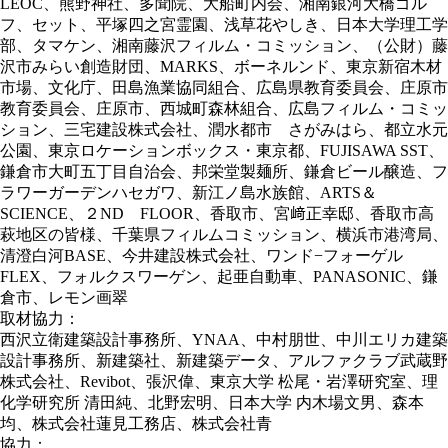
LEOC、熊野神社、多聞院、大船町内会、湘南銀河大橋ゴル
フ、セット、平塚四之宮霊園、浅草花やしき、日本大学理工学
部、タマケン、湘南藤沢フィルム・コミッション、（公財）藤
沢市みらい創造財団、MARKS、ボーネルンド、東京新宿木材
市場、文化庁、田島漁業協同組合、広島県教育委員会、庄原市
教育委員会、庄原市、西城町森林組合、広島フィルム・コミッ
ション、三宅建設株式会社、潤水都市 さがみはら、都立水元
公園、東京ロケーションボックス・東京都、FUJISAWA SST、
鎌倉市大町五丁目自治会、邦栄堂製麺所、鎌倉ビール醸造、フ
ラワーガーデンハセガワ、新江ノ島水族館、ARTS＆
SCIENCE、２ND FLOOR、香取市、宮﨑正幸邸、香取市高
萩地区の皆様、千葉県フィルムコミッション、横浜市港湾局、
清澄白河BASE、今井建設株式会社、ワンド−フォーゲル
FLEX、フォルクスワーゲン、起亜自動車、PANASONIC、鎌
倉市、レモン画翠
取材協力：
西沢立衛建築設計事務所、YNAA、中村朋世、中川エリカ建築
設計事務所、新建築社、新建築データ、アルファクラブ武蔵野
株式会社、Revibot、張沢偉、東京大学 松尾・岩澤研究室、理
化学研究所 清田純、北野宏明、日本大学 内木場文男、森本
均、株式会社蓮見工務店、株式会社青
協力：