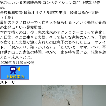
第79回カンヌ国際映画祭 コンペティション部門 正式出品作
品。
是枝裕和監督 最新オリジナル脚本 主演：綾瀬はるか×大悟
（千鳥）
最新のテクノロジーで＜亡き人を蘇らせる＞という発想が企画
の出発点という是枝監督。
本作で描くのは、少し先の未来のテクノロジーによって進化し
た日常、そこに生きる夫婦、そして新たな家族のかたち。子供
を亡くした夫婦が迎え入れたのは息子の姿をしたヒューマノイ
ド。「おかえり、翔（かける）」「ただいま ママ、パパ」再
び動き出した家族の時間。やがて一家を待ち受ける、想像を超
えた＜未来＞とは。
2026年５月29日公開
ストーリー