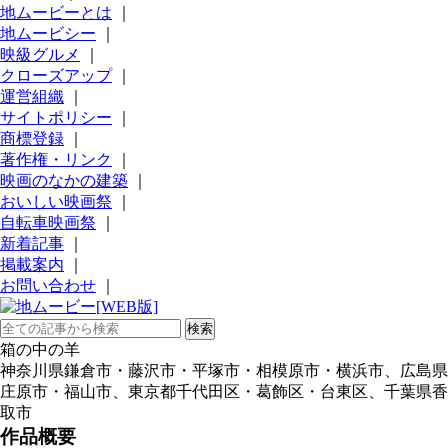
地ムービーとは
｜
地ムービシー
｜
映級グルメ
｜
クローズアップ
｜
運営組織
｜
サイトポリシー
｜
商標登録
｜
著作権・リンク
｜
映画のなかの建築
｜
おいしい映画祭
｜
自転車映画祭
｜
新着記事
｜
掲載案内
｜
お問い合わせ
｜
箱の中の羊
神奈川県鎌倉市・藤沢市・平塚市・相模原市・横浜市、広島県
庄原市・福山市、東京都千代田区・葛飾区・台東区、千葉県香
取市
作品概要