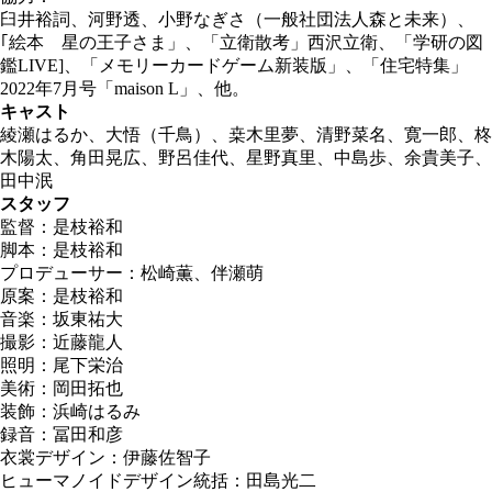
臼井裕詞、河野透、小野なぎさ（一般社団法人森と未来）、
｢絵本 星の王子さま」、「立衛散考」西沢立衛、「学研の図
鑑LIVE]、「メモリーカードゲーム新装版」、「住宅特集」
2022年7月号「maison L」、他。
キャスト
綾瀬はるか、大悟（千鳥）、桒木里夢、清野菜名、寛一郎、柊
木陽太、角田晃広、野呂佳代、星野真里、中島歩、余貴美子、
田中泯
スタッフ
監督：是枝裕和
脚本：是枝裕和
プロデューサー：松崎薫、伴瀬萌
原案：是枝裕和
音楽：坂東祐大
撮影：近藤龍人
照明：尾下栄治
美術：岡田拓也
装飾：浜崎はるみ
録音：冨田和彦
衣裳デザイン：伊藤佐智子
ヒューマノイドデザイン統括：田島光二