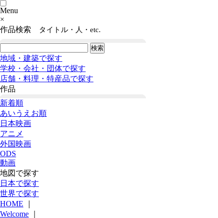
Menu
×
作品検索
タイトル・人・etc.
地域・建築で探す
学校・会社・団体で探す
店舗・料理・特産品で探す
作品
新着順
あいうえお順
日本映画
アニメ
外国映画
ODS
動画
地図で探す
日本で探す
世界で探す
HOME
｜
Welcome
｜