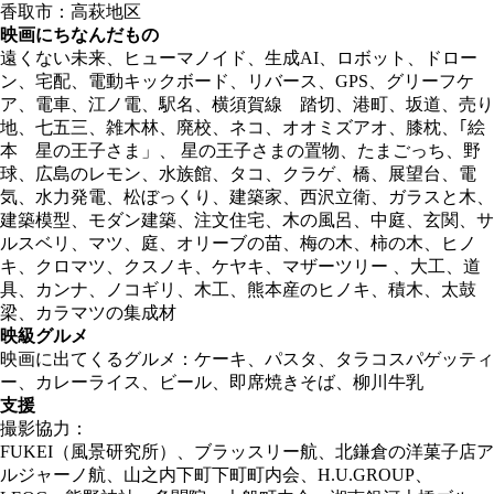
香取市：高萩地区
映画にちなんだもの
遠くない未来、ヒューマノイド、生成AI、ロボット、ドロー
ン、宅配、電動キックボード、リバース、GPS、グリーフケ
ア、電車、江ノ電、駅名、横須賀線 踏切、港町、坂道、売り
地、七五三、雑木林、廃校、ネコ、オオミズアオ、膝枕、｢絵
本 星の王子さま」、 星の王子さまの置物、たまごっち、野
球、広島のレモン、水族館、タコ、クラゲ、橋、展望台、電
気、水力発電、松ぼっくり、建築家、西沢立衛、ガラスと木、
建築模型、モダン建築、注文住宅、木の風呂、中庭、玄関、サ
ルスベリ、マツ、庭、オリーブの苗、梅の木、柿の木、ヒノ
キ、クロマツ、クスノキ、ケヤキ、マザーツリー 、大工、道
具、カンナ、ノコギリ、木工、熊本産のヒノキ、積木、太鼓
梁、カラマツの集成材
映級グルメ
映画に出てくるグルメ：ケーキ、パスタ、タラコスパゲッティ
ー、カレーライス、ビール、即席焼きそば、柳川牛乳
支援
撮影協力：
FUKEI（風景研究所）、ブラッスリー航、北鎌倉の洋菓子店ア
ルジャーノ航、山之内下町下町町内会、H.U.GROUP、