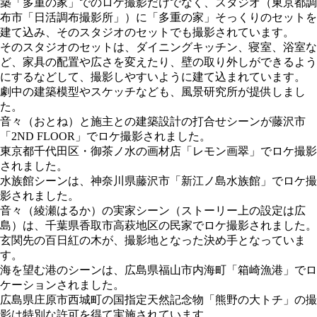
築「多重の家」でのロケ撮影だけでなく、スタジオ（東京都調
布市「日活調布撮影所」）に「多重の家」そっくりのセットを
建て込み、そのスタジオのセットでも撮影されています。
そのスタジオのセットは、ダイニングキッチン、寝室、浴室な
ど、家具の配置や広さを変えたり、壁の取り外しができるよう
にするなどして、撮影しやすいように建て込まれています。
劇中の建築模型やスケッチなども、風景研究所が提供しまし
た。
音々（おとね）と施主との建築設計の打合せシーンが藤沢市
「2ND FLOOR」でロケ撮影されました。
東京都千代田区・御茶ノ水の画材店「レモン画翠」でロケ撮影
されました。
水族館シーンは、神奈川県藤沢市「新江ノ島水族館」でロケ撮
影されました。
音々（綾瀬はるか）の実家シーン（ストーリー上の設定は広
島）は、千葉県香取市高萩地区の民家でロケ撮影されました。
玄関先の百日紅の木が、撮影地となった決め手となっていま
す。
海を望む港のシーンは、広島県福山市内海町「箱崎漁港」でロ
ケーションされました。
広島県庄原市西城町の国指定天然記念物「熊野の大トチ」の撮
影は特別な許可を得て実施されています。