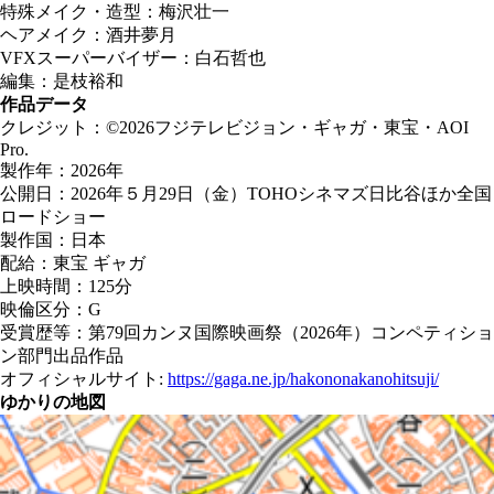
特殊メイク・造型：梅沢壮一
ヘアメイク：酒井夢月
VFXスーパーバイザー：白石哲也
編集：是枝裕和
作品データ
クレジット：©2026フジテレビジョン・ギャガ・東宝・AOI
Pro.
製作年：2026年
公開日：2026年５月29日（金）TOHOシネマズ日比谷ほか全国
ロードショー
製作国：日本
配給：東宝 ギャガ
上映時間：125分
映倫区分：G
受賞歴等：第79回カンヌ国際映画祭（2026年）コンペティショ
ン部門出品作品
オフィシャルサイト:
https://gaga.ne.jp/hakononakanohitsuji/
ゆかりの地図