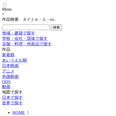
Menu
×
作品検索
タイトル・人・etc.
地域・建築で探す
学校・会社・団体で探す
店舗・料理・特産品で探す
作品
新着順
あいうえお順
日本映画
アニメ
外国映画
ODS
動画
地図で探す
日本で探す
世界で探す
HOME
｜