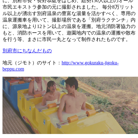
に、別府市長・長野恭紘をはじめ、総勢150人以上のオール
市民エキストラ参加の元に撮影されました。 毎分8万リット
ル以上が湧出す別府温泉の豊富な湯量を活かすべく、専用の
温泉運搬車を用いて、撮影場所である「別府ラクテンチ」内
に、源泉地より12トン以上の温泉を運搬。地元消防署協力の
もと、消防ホースを用いて、遊園地内での温泉の運搬や散布
を行う等、まさに市民一丸となって制作されたものです。
別府市にちなんだもの
地元（ジモト）のサイト：
http://www.gokuraku-jigoku-
beppu.com