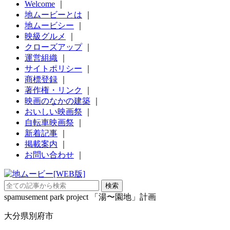
Welcome
｜
地ムービーとは
｜
地ムービシー
｜
映級グルメ
｜
クローズアップ
｜
運営組織
｜
サイトポリシー
｜
商標登録
｜
著作権・リンク
｜
映画のなかの建築
｜
おいしい映画祭
｜
自転車映画祭
｜
新着記事
｜
掲載案内
｜
お問い合わせ
｜
spamusement park project 「湯〜園地」計画
大分県別府市