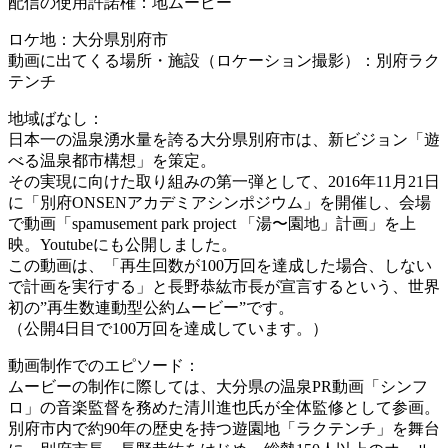
配信の使用許諾権：地ムービー
ロケ地：大分県別府市
動画に出てくる場所・施設（ロケーション撮影）：別府ラク
テンチ
地域ばなし：
日本一の温泉湧水量を誇る大分県別府市は、新ビジョン「遊
べる温泉都市構想」を策定。
その実現に向けた取り組みの第一弾として、2016年11月21日
に「別府ONSENアカデミアシンポジウム」を開催し、会場
で動画「spamusement park project 「湯〜園地」計画」を上
映。Youtubeにも公開しました。
この動画は、「再生回数が100万回を達成した場合、しない
で計画を実行する」と長野恭紘市長が宣言するという、世界
初の”再生数連動型公約ムービー”です。
（公開4日目で100万回を達成しています。）
動画制作でのエピソード：
ムービーの制作に際しては、大分県の温泉PR動画「シンフ
ロ」の音楽監督を務めた清川進也氏が全体監修として参画。
別府市内で約90年の歴史を持つ遊園地「ラクテンチ」を舞台