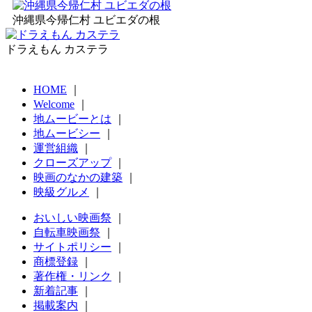
沖縄県今帰仁村 ユビエダの根
ドラえもん カステラ
HOME
｜
Welcome
｜
地ムービーとは
｜
地ムービシー
｜
運営組織
｜
クローズアップ
｜
映画のなかの建築
｜
映級グルメ
｜
おいしい映画祭
｜
自転車映画祭
｜
サイトポリシー
｜
商標登録
｜
著作権・リンク
｜
新着記事
｜
掲載案内
｜