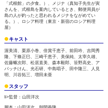
「式根館」の夕食。）、メジナ（真知子先生が寅
さんを、式根島を案内しているとき、郵便局員が
島の人が釣ったと思われるメジナをながめてい
る。）、ロシア料理（東京・新宿のロシア料理
屋）
キャスト
渥美清、栗原小巻、倍賞千恵子、前田吟、吉岡秀
隆、下條正巳、三崎千恵子、美保純、太宰久雄、
佐藤蛾次郎、松居直美、森本毅郎、笹野高史、ア
パッチけん、光石研、中島唱子、田中隆三、人見
明、川谷拓三、増田未亜
スタッフ
li>監督：山田洋次
脚本：山田洋次、朝間義隆