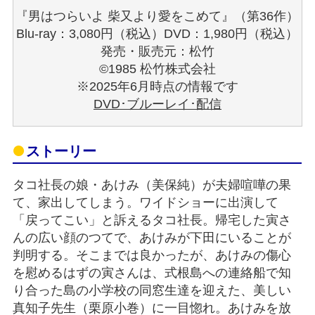
『男はつらいよ 柴又より愛をこめて』（第36作）
Blu-ray：3,080円（税込）DVD：1,980円（税込）
発売・販売元：松竹
©1985 松竹株式会社
※2025年6月時点の情報です
DVD･ブルーレイ･配信
ストーリー
タコ社長の娘・あけみ（美保純）が夫婦喧嘩の果
て、家出してしまう。ワイドショーに出演して
「戻ってこい」と訴えるタコ社長。帰宅した寅さ
んの広い顔のつてで、あけみが下田にいることが
判明する。そこまでは良かったが、あけみの傷心
を慰めるはずの寅さんは、式根島への連絡船で知
り合った島の小学校の同窓生達を迎えた、美しい
真知子先生（栗原小巻）に一目惚れ。あけみを放