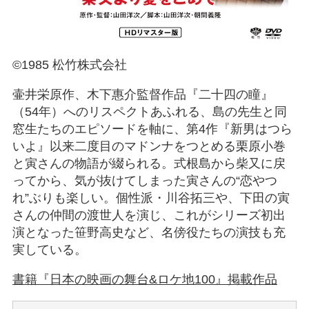
©1985 松竹株式会社
壷井栄原作、木下惠介監督作品『二十四の瞳』
（54年）へのリスペクトあふれる、島の先生と同
窓生たちのエピソードを軸に、第4作『新男はつら
いよ』以来二度目のマドンナをつとめる栗原小巻
と寅さんの物語が綴られる。式根島から柴又に戻
ってから、気が抜けてしまった寅さんの“恋やつ
れ”ぶりも楽しい。個性派・川谷拓三や、下田の寅
さんの仲間の渡世人を演じ、これがシリーズ初出
演となった笹野高史など、名傍役たちの演技も充
実している。
書籍『日本の映画の舞台&ロケ地100』掲載作品