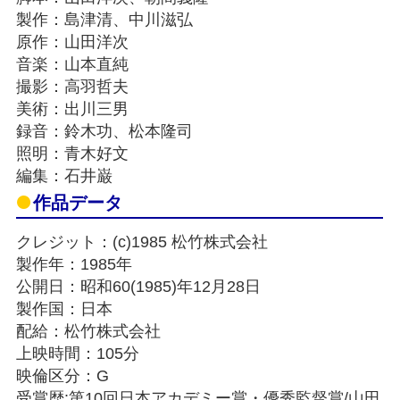
製作：島津清、中川滋弘
原作：山田洋次
音楽：山本直純
撮影：高羽哲夫
美術：出川三男
録音：鈴木功、松本隆司
照明：青木好文
編集：石井巌
作品データ
クレジット：(c)1985 松竹株式会社
製作年：1985年
公開日：昭和60(1985)年12月28日
製作国：日本
配給：松竹株式会社
上映時間：105分
映倫区分：G
受賞歴:第10回日本アカデミー賞・優秀監督賞/山田