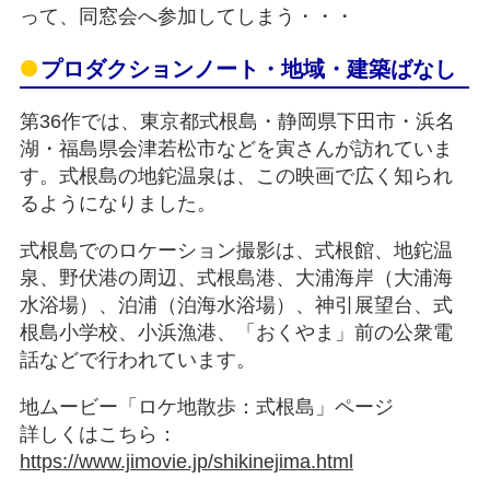
って、同窓会へ参加してしまう・・・
プロダクションノート・地域・建築ばなし
第36作では、東京都式根島・静岡県下田市・浜名
湖・福島県会津若松市などを寅さんが訪れていま
す。式根島の地鉈温泉は、この映画で広く知られ
るようになりました。
式根島でのロケーション撮影は、式根館、地鉈温
泉、野伏港の周辺、式根島港、大浦海岸（大浦海
水浴場）、泊浦（泊海水浴場）、神引展望台、式
根島小学校、小浜漁港、「おくやま」前の公衆電
話などで行われています。
地ムービー「ロケ地散歩：式根島」ページ
詳しくはこちら：
https://www.jimovie.jp/shikinejima.html