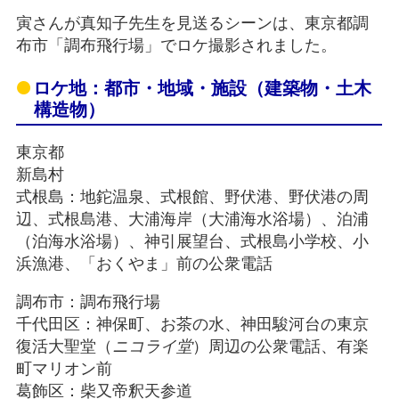
寅さんが真知子先生を見送るシーンは、東京都調
布市「調布飛行場」でロケ撮影されました。
ロケ地：都市・地域・施設（建築物・土木
構造物）
東京都
新島村
式根島：地鉈温泉、式根館、野伏港、野伏港の周
辺、式根島港、大浦海岸（大浦海水浴場）、泊浦
（泊海水浴場）、神引展望台、式根島小学校、小
浜漁港、「おくやま」前の公衆電話
調布市：調布飛行場
千代田区：神保町、お茶の水、神田駿河台の東京
復活大聖堂（
ニコライ堂
）周辺の公衆電話、有楽
町マリオン前
葛飾区：柴又帝釈天参道