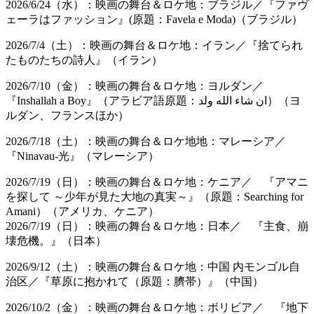
2026/6/24（水）：映画の舞台＆ロケ地：ブラジル／『ファヴ
ェーラはファッション』(原題：Favela e Moda)（ブラジル）
2026/7/4（土）：映画の舞台＆ロケ地：イラン／『捨てられ
たものたちの詩人』（イラン）
2026/7/10（金）：映画の舞台＆ロケ地：ヨルダン／
『Inshallah a Boy』（アラビア語原題：ان شاء الله ولد）（ヨ
ルダン、フランスほか）
2026/7/18（土）：映画の舞台＆ロケ地地：マレーシア／
『Ninavau-光』（マレーシア）
2026/7/19（日）：映画の舞台＆ロケ地：ケニア／ 『アマニ
を探して ～少年が見た大地の真実～』（原題：Searching for
Amani）（アメリカ、ケニア）
2026/7/19（日）：映画の舞台＆ロケ地：日本／ 『主食、崩
壊危機。』（日本）
2026/9/12（土）：映画の舞台＆ロケ地：中国 内モンゴル自
治区／『草原に抱かれて（原題：臍帯）』（中国）
2026/10/2（金）：映画の舞台＆ロケ地：ボリビア／ 『地下