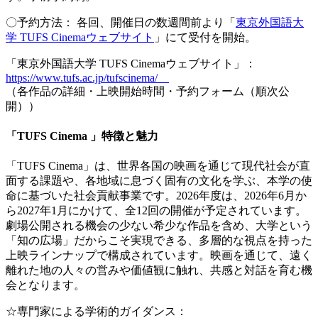
〇予約方法： 各回、開催日の数週間前より「
東京外国語大
学 TUFS Cinemaウェブサイト
」にて受付を開始。
「東京外国語大学 TUFS Cinemaウェブサイト」：
https://www.tufs.ac.jp/tufscinema/
（各作品の詳細・上映開始時間・予約フォーム（順次公
開））
「TUFS Cinema 」特徴と魅力
「TUFS Cinema」は、世界各国の映画を通じて現代社会が直
面する課題や、各地域に息づく固有の文化を学ぶ、本学の使
命に基づいた社会貢献事業です。2026年度は、2026年6月か
ら2027年1月にかけて、全12回の開催が予定されています。
劇場公開される機会の少ない希少な作品を含め、大学という
「知の広場」だからこそ実現できる、多層的な視点を持った
上映ラインナップで構成されています。映画を通じて、遠く
離れた地の人々の営みや価値観に触れ、共感と対話を育む機
会となります。
☆専門家による学術的ガイダンス：