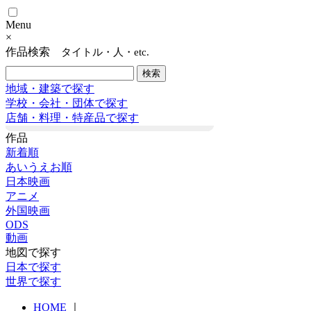
Menu
×
作品検索
タイトル・人・etc.
地域・建築で探す
学校・会社・団体で探す
店舗・料理・特産品で探す
作品
新着順
あいうえお順
日本映画
アニメ
外国映画
ODS
動画
地図で探す
日本で探す
世界で探す
HOME
｜