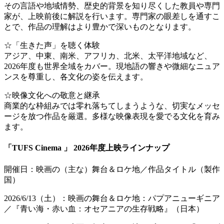
その言語や地域情勢、歴史的背景を知り尽くした教員や専門
家が、上映前後に解説を行います。専門家の眼差しを通すこ
とで、作品の理解はより豊かで深いものとなります。
☆「生きた声」を聴く体験
アジア、中東、南米、アフリカ、北米、太平洋地域など、
2026年度も世界全域をカバー。現地語の響きや微細なニュア
ンスを尊重し、各文化の姿を伝えます。
☆映像文化への敬意と継承
商業的な枠組みでは零れ落ちてしまうような、切実なメッセ
ージを放つ作品を厳選。多様な映像表現を愛でる文化を育み
ます。
「TUFS Cinema 」 2026年度上映ラインナップ
開催日：映画の（主な）舞台＆ロケ地／作品タイトル（製作
国）
2026/6/13（土）：映画の舞台＆ロケ地：パプアニューギニア
／『青い海・赤い血：オセアニアの生存戦略』（日本）