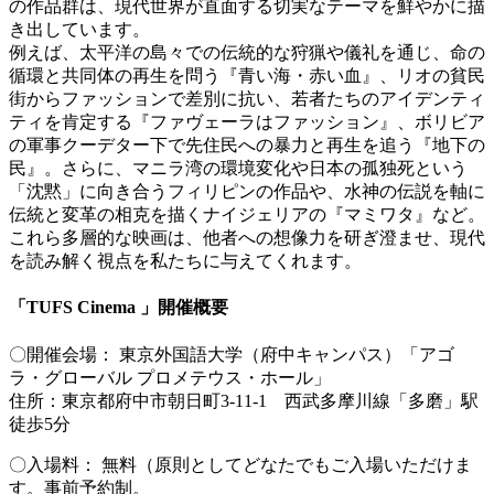
の作品群は、現代世界が直面する切実なテーマを鮮やかに描
き出しています。
例えば、太平洋の島々での伝統的な狩猟や儀礼を通じ、命の
循環と共同体の再生を問う『青い海・赤い血』、リオの貧民
街からファッションで差別に抗い、若者たちのアイデンティ
ティを肯定する『ファヴェーラはファッション』、ボリビア
の軍事クーデター下で先住民への暴力と再生を追う『地下の
民』。さらに、マニラ湾の環境変化や日本の孤独死という
「沈黙」に向き合うフィリピンの作品や、水神の伝説を軸に
伝統と変革の相克を描くナイジェリアの『マミワタ』など。
これら多層的な映画は、他者への想像力を研ぎ澄ませ、現代
を読み解く視点を私たちに与えてくれます。
「TUFS Cinema 」開催概要
〇開催会場： 東京外国語大学（府中キャンパス）「アゴ
ラ・グローバル プロメテウス・ホール」
住所：東京都府中市朝日町3-11-1 西武多摩川線「多磨」駅
徒歩5分
〇入場料： 無料（原則としてどなたでもご入場いただけま
す。事前予約制。