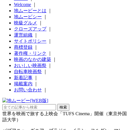
Welcome
｜
地ムービーとは
｜
地ムービシー
｜
映級グルメ
｜
クローズアップ
｜
運営組織
｜
サイトポリシー
｜
商標登録
｜
著作権・リンク
｜
映画のなかの建築
｜
おいしい映画祭
｜
自転車映画祭
｜
新着記事
｜
掲載案内
｜
お問い合わせ
｜
世界を映画で旅する上映会「TUFS Cinema」開催（東京外国
語大学）