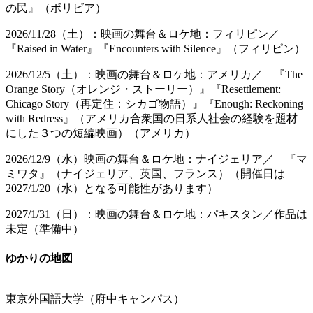
の民』（ボリビア）
2026/11/28（土）：映画の舞台＆ロケ地：フィリピン／
『Raised in Water』『Encounters with Silence』（フィリピン）
2026/12/5（土）：映画の舞台＆ロケ地：アメリカ／ 『The
Orange Story（オレンジ・ストーリー）』『Resettlement:
Chicago Story（再定住：シカゴ物語）』『Enough: Reckoning
with Redress』（アメリカ合衆国の日系人社会の経験を題材
にした３つの短編映画）（アメリカ）
2026/12/9（水）映画の舞台＆ロケ地：ナイジェリア／ 『マ
ミワタ』（ナイジェリア、英国、フランス）（開催日は
2027/1/20（水）となる可能性があります）
2027/1/31（日）：映画の舞台＆ロケ地：パキスタン／作品は
未定（準備中）
ゆかりの地図
東京外国語大学（府中キャンパス）