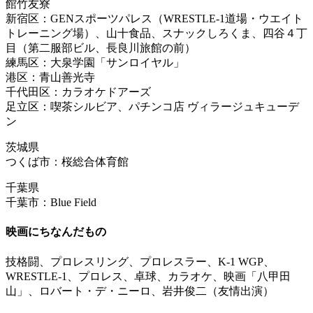
館竹友寮
新宿区：GENスポーツパレス（WRESTLE-1道場・ウエイト
トレーニング場）、山十食品、スナックしろくま、四谷４丁
目（第二服部ビル、長良川旅館の前）
練馬区：大泉学園「サンロイヤル」
港区：青山善光寺
千代田区：カラオケドアーズ
足立区：喫茶シルビア、パチンコ店 ヴィラージュキューデ
ン
茨城県
つくば市：桜総合体育館
千葉県
千葉市：Blue Field
映画にちなんだもの
技格闘、プロレスリング、プロレスラー、K-1 WGP、
WRESTLE-1、プロレス、卓球、カラオケ、映画「八甲田
山」、ロバート・デ・ニーロ、岩井俊二（友情出演）