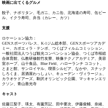
映画に出てくるグルメ
餃子、ナポリタン、毛ガニ、カニ缶、北海道の寿司、缶ビー
ル、イクラ寿司、弁当（カレー、カツ）
支援
ロケーション協力：
GENスポーツパレス、K-1ジム総本部、GENスポーツアカデ
ミー、カポエィラ・テンポ、つくばフィルムコミッション、
一般社団法人つうば観光コンベンション協会、つくば市桜総
合体育館、仏教研修館竹友寮、映像テクノアカデミア、美容
室ホープ、山十食品、Blue Field、ハローランチ ココット、
とまと館、サンロイヤル、喫茶シルビア、なかや、スナック
しろくま、居酒屋わっしょい、キューデン・ヴィラージュ、
カラオケドアーズ、駒沢オリンピック公園、マッキャンエリ
クソン、青山善光寺
キャスト
佐藤江梨子、瑛太、有薗芳記、田中要次、伊藤俊輔、奈緒、