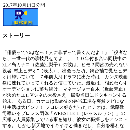
2017年10月14日公開
ストーリー
「俳優ってのはなっ！人に非ずって書くんだよ！」「役者な
ら、一世一代の演技見せてよ！」 １０年付き合い同棲中の
江ノ島カナコ（佐藤江梨子）の彼は、ヒモ？同然の売れない
役者“村上ヒデオ”（瑛太）。出会った頃、舞台袖で見たヒデ
オは輝いていて、７年前大河ドラマに出た時は、カンヌ映画
祭に連れていってくれると信じていた。最近は、相変わらず
オーディションに落ち続け、マネージャー百木（近藤芳正）
が決めたエロVシネの大役さえ、撮影当日にドタキャンする
始末。 ある日、カナコは勤め先の弁当工場を突然クビにな
り生活は大ピンチ！ プロレス好きだったヒデオは、武藤敬
司率いるプロレス団体「WRESTLE-1（レッスルワン）」の
広報が人員募集している事を知り、彼女の職探しをアシスト
する。 しかし新天地でイキイキと働きだし、自分を構わな