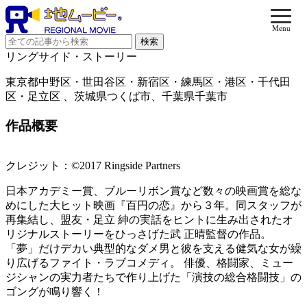
Menu
リングサイド・ストーリー
東京都中野区・世田谷区・新宿区・練馬区・港区・千代田
区・足立区 、茨城県つくば市、千葉県千葉市
作品概要
クレジット：©2017 Ringside Partners
日本アカデミー賞、ブルーリボン賞など数々の映画賞を総な
めにした大ヒット映画『百円の恋』から３年。同スタッフが
再集結し、盟友・足立 紳の実話をヒントに生み出されたオ
リジナルストーリーをひっさげた武 正晴監督の作品。
「夢」だけデカい典型的なダメ男と彼を支える健気な女が繰
り広げるファイト・ラブコメディ。 俳優、格闘家、ミュー
ジシャンの実力者たちで作り上げた「演技の総合格闘技」の
ゴングが鳴り響く！