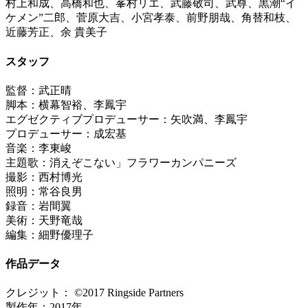
村上和成、高橋和也、峯村リエ、武藤敬司、武尊、黒潮“イ
ケメン”二郎、菅原大吉、小宮孝泰、前野朋哉、角替和枝、
近藤芳正、余 貴美子
スタッフ
監督：武正晴
脚本：横幕智裕、李鳳宇
エグゼクティブプロデューサー：矢吹満、李鳳宇
プロデューサー：成宏基
音楽：李東峻
主題歌：消えぞこない」フラワーカンパニーズ
撮影：西村博光
照明：常谷良男
録音：岩間翼
美術：天野竜哉
編集：細野優理子
作品データ
クレジット： ©2017 Ringside Partners
製作年：2017年