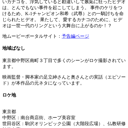
いカナコを、浮気していると勘違いして嫉妬に狂ったヒデオ
は、とんでもない事件を起こしてしまう。 事件のケリをつ
けるため、K-1チャンピオン和希（武尊）との一騎討ちを命
じられたヒデオ。 果たして、愛するカナコのために、ヒデ
オは一世一代のリングという大舞台に上がるのか！？
地ムービーポータルサイト：
予告編ページ
地域ばなし
東京都中野区南町３丁目で多くのシーンがロケ撮影されてい
ます。
映画監督・脚本家の足立紳さんと奥さんとの実話（エピソー
ド）が本作品の元ネタになっています。
ロケ地
東京都
中野区：南台商店街、ホープ美容室
世田谷区：駒沢オリンピック公園（大階段広場）、仏教研修