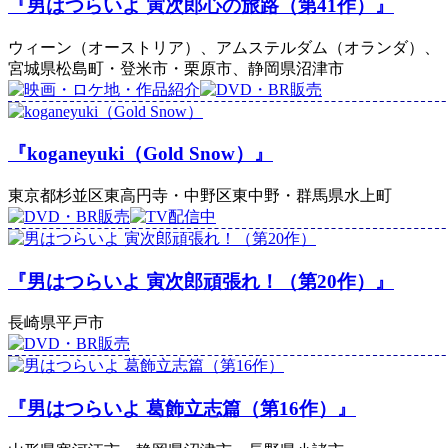
『男はつらいよ 寅次郎心の旅路（第41作）』
ウィーン（オーストリア）、アムステルダム（オランダ）、
宮城県松島町・登米市・栗原市、静岡県沼津市
『koganeyuki（Gold Snow）』
東京都杉並区東高円寺・中野区東中野・群馬県水上町
『男はつらいよ 寅次郎頑張れ！（第20作）』
長崎県平戸市
『男はつらいよ 葛飾立志篇（第16作）』