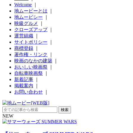
Welcome
｜
地ムービーとは
｜
地ムービシー
｜
映級グルメ
｜
クローズアップ
｜
運営組織
｜
サイトポリシー
｜
商標登録
｜
著作権・リンク
｜
映画のなかの建築
｜
おいしい映画祭
｜
自転車映画祭
｜
新着記事
｜
掲載案内
｜
お問い合わせ
｜
NEW