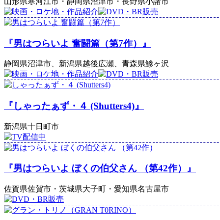
山形県寒河江市・静岡県沼津市・長野県小諸市
『男はつらいよ 奮闘篇（第7作）』
静岡県沼津市、新潟県越後広瀬、青森県鯵ヶ沢
『しゃったぁず・４ (Shutters4)』
新潟県十日町市
『男はつらいよ ぼくの伯父さん （第42作）』
佐賀県佐賀市・茨城県大子町・愛知県名古屋市