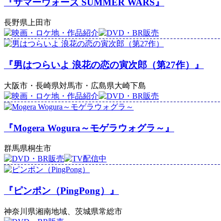
『サマーウォーズ SUMMER WARS』
長野県上田市
『男はつらいよ 浪花の恋の寅次郎（第27作）』
大阪市・長崎県対馬市・広島県大崎下島
『Mogera Wogura～モゲラウォグラ～』
群馬県桐生市
『ピンポン（PingPong）』
神奈川県湘南地域、茨城県常総市