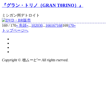
『グラン・トリノ（GRAN T0RINO）』
ミシガン州デトロイト
169 / 170
« 先頭
«
...
10
20
30
...
166
167
168
169
170
»
トップページへ
Copyright © 地ムービー All rights rserved.