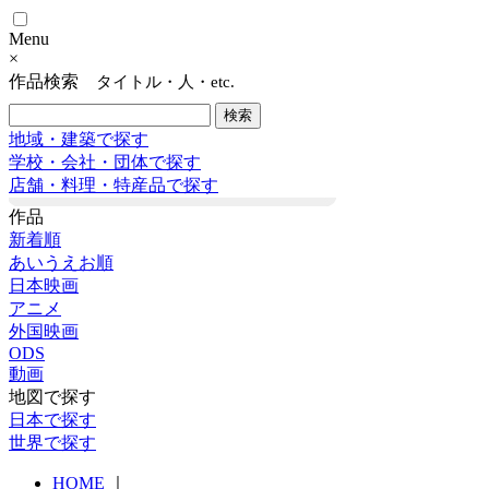
Menu
×
作品検索
タイトル・人・etc.
地域・建築で探す
学校・会社・団体で探す
店舗・料理・特産品で探す
作品
新着順
あいうえお順
日本映画
アニメ
外国映画
ODS
動画
地図で探す
日本で探す
世界で探す
HOME
｜