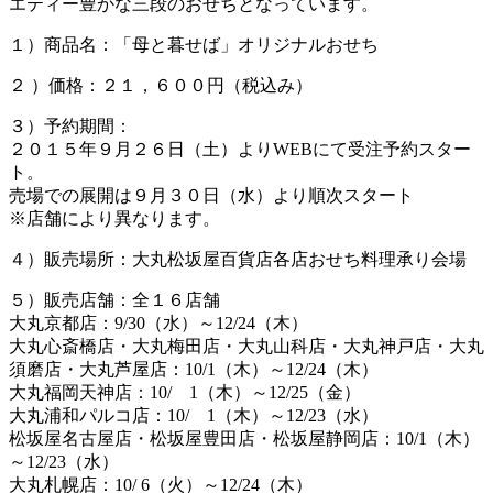
エティー豊かな三段のおせちとなっています。
１）商品名：「母と暮せば」オリジナルおせち
２ ）価格：２１，６００円（税込み）
３）予約期間：
２０１５年９月２６日（土）よりWEBにて受注予約スター
ト。
売場での展開は９月３０日（水）より順次スタート
※店舗により異なります。
４）販売場所：大丸松坂屋百貨店各店おせち料理承り会場
５）販売店舗：全１６店舗
大丸京都店：9/30（水）～12/24（木）
大丸心斎橋店・大丸梅田店・大丸山科店・大丸神戸店・大丸
須磨店・大丸芦屋店：10/1（木）～12/24（木）
大丸福岡天神店：10/ 1（木）～12/25（金）
大丸浦和パルコ店：10/ 1（木）～12/23（水）
松坂屋名古屋店・松坂屋豊田店・松坂屋静岡店：10/1（木）
～12/23（水）
大丸札幌店：10/ 6（火）～12/24（木）