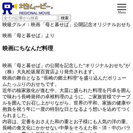
Menu
映級グルメ：映画「母と暮せば」公開記念オリジナルおせち
映画「母と暮せば」より
映画にちなんだ料理
映画「母と暮せば」の公開を記念した“オリジナルおせち”が
（株）大丸松坂屋百貨店より発売されます。
映画の舞台となる “長崎の郷土料理”を盛り込んだボリュー
ムたっぷりのおせちです。
近年の核家族化が進む中、大皿に盛られた料理を円卓を囲ん
で味わう長崎発祥の卓袱料理のように、ご家族皆様でテーブ
ルを囲んでお召し上がりながら、世界の平和、家族の健康や
抱負を祝う年に一度の特別な日となるよう想いを込めてつく
られました。
内容は、定番をおさえた和の重とお子様にも人気の洋の重、
長崎の食文化にかかせない中華をそろえた和・洋・中のバラ