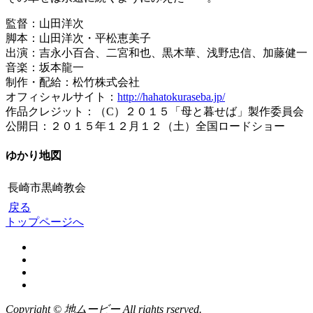
監督：山田洋次
脚本：山田洋次・平松恵美子
出演：吉永小百合、二宮和也、黒木華、浅野忠信、加藤健一
音楽：坂本龍一
制作・配給：松竹株式会社
オフィシャルサイト：
http://hahatokuraseba.jp/
作品クレジット：（C）２０１５「母と暮せば」製作委員会
公開日：２０１５年１２月１２（土）全国ロードショー
ゆかり地図
長崎市黒崎教会
戻る
トップページへ
Copyright © 地ムービー All rights rserved.