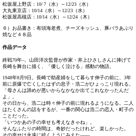
松坂屋上野店：10/ 7（水）～12/23（水）
大丸東京店：10/14（水）～12/23（水）
松坂屋高槻店：10/14（水）～12/24（木）
６）お品書き：有頭海老煮、チーズキッシュ、豚バラあぶり
焼など４８品
作品データ
終戦70年–。山田洋次監督が作家・井上ひさしさんに捧げて
長崎を舞台に描く、「優しく泣ける」感動の物語。
1948年8月9日。長崎で助産婦をして暮らす伸子の前に、3年
前に原爆で亡くしたはずの息子・浩二がひょっこり現れる。
「母さんは諦めが悪いからなかなか出てこれなかったんだ
よ」。
その日から、浩二は時々伸子の前に現れるようになる。二人
はたくさんの話をするが、一番の関心は浩二の恋人・町子の
ことだった。
「いつかあの子の幸せも考えなきゃね」。
そんなふたりの時間は、奇妙だったけれど、楽しかった。
その幸せは永遠に続くようにみえた――。