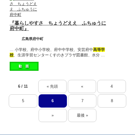
『暮らしやすさ ちょうどええ ふちゅうに
府中町』
広島県府中町
… 小学校、府中小学校、府中中学校、安芸府中
高等学
校
、生涯学習センターくすのきプラザ図書館、水分 …
6 / 11
« 先頭
«
4
5
6
7
8
»
最後 »