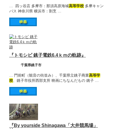
… 四ッ谷店 多摩市：那須高原海城
高等学校
多摩キャン
パス 神奈川県 横浜市：割烹 …
『トモシビ 銚子電鉄6.4ｋｍの軌跡』
千葉県銚子市
… 門前町（観音の街並み）、千葉県立銚子商業
高等学
校
、銚子市役所西部支所 映画にちなんだもの 銚子 …
『By yourside Shinagawa「大井競馬場」