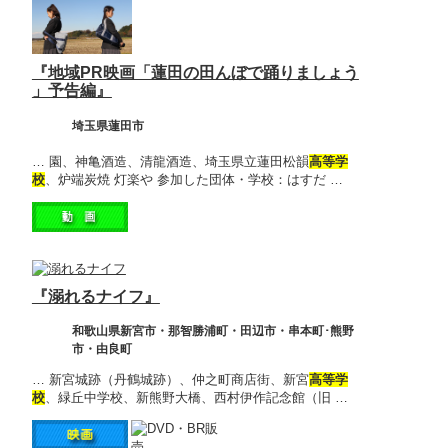
『地域PR映画「蓮田の田んぼで踊りましょう
」予告編』
埼玉県蓮田市
… 園、神亀酒造、清龍酒造、埼玉県立蓮田松韻
高等学
校
、炉端炭焼 灯楽や 参加した団体・学校：はすだ …
『溺れるナイフ』
和歌山県新宮市・那智勝浦町・田辺市・串本町･熊野
市・由良町
… 新宮城跡（丹鶴城跡）、仲之町商店街、新宮
高等学
校
、緑丘中学校、新熊野大橋、西村伊作記念館（旧 …