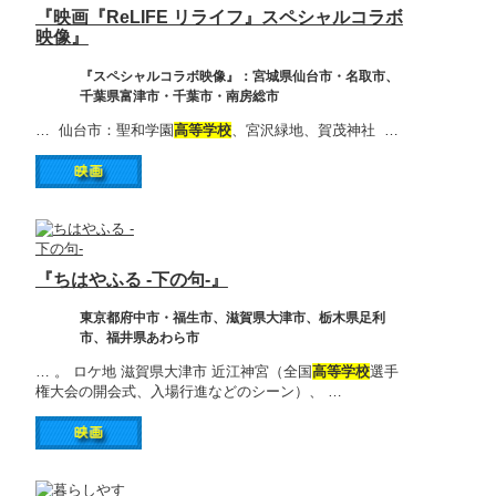
『映画『ReLIFE リライフ』スペシャルコラボ
映像』
『スペシャルコラボ映像』：宮城県仙台市・名取市、
千葉県富津市・千葉市・南房総市
… 仙台市：聖和学園
高等学校
、宮沢緑地、賀茂神社 …
『ちはやふる -下の句-』
東京都府中市・福生市、滋賀県大津市、栃木県足利
市、福井県あわら市
… 。 ロケ地 滋賀県大津市 近江神宮（全国
高等学校
選手
権大会の開会式、入場行進などのシーン）、 …