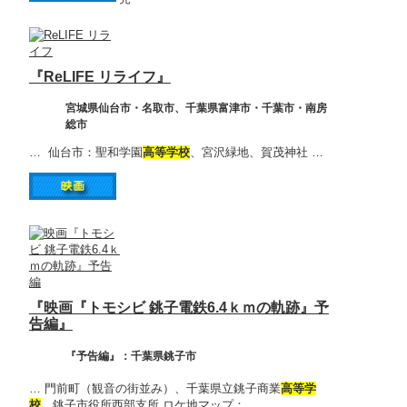
『ReLIFE リライフ』
宮城県仙台市・名取市、千葉県富津市・千葉市・南房
総市
… 仙台市：聖和学園
高等学校
、宮沢緑地、賀茂神社 …
『映画『トモシビ 銚子電鉄6.4ｋｍの軌跡』予
告編』
『予告編』：千葉県銚子市
… 門前町（観音の街並み）、千葉県立銚子商業
高等学
校
、銚子市役所西部支所 ロケ地マップ：