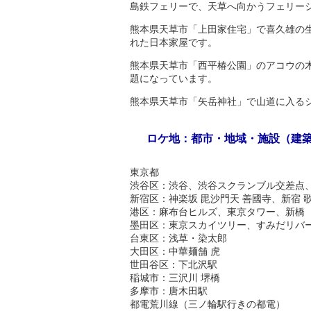
島鉄フェリーで、天草へ向かうフェリー
熊本県天草市「上田家住宅」で喜久雄の
れた日本家屋です。
熊本県天草市「西平椿公園」のアコウの
題になっています。
熊本県天草市「矢岳神社」で山道に入る
ロケ地：都市・地域・施設（建
東京都
渋谷区：渋谷、渋谷スクランブル交差点
新宿区：神楽坂 毘沙門天 善國寺、新宿 
港区：麻布台ヒルズ、東京タワー、新橋
墨田区：東京スカイツリー、すみだリバ
台東区：浅草・染太郎
大田区：中華麺舗 虎
世田谷区：下北沢駅
稲城市：三沢川 堺橋
多摩市：唐木田駅
都電荒川線（三ノ輪駅行きの都電）