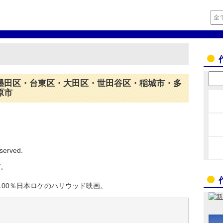
墨田区・台東区・大田区・世田谷区・稲城市・多
原市
eserved.
び。
。
100％日本ロケのハリウッド映画。