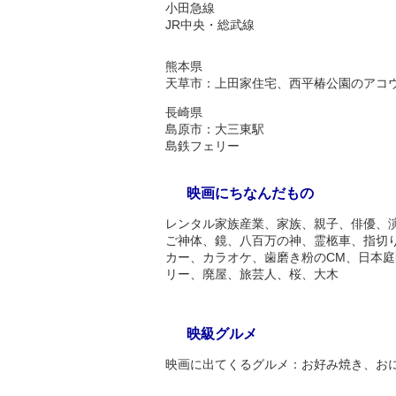
小田急線
JR中央・総武線
熊本県
天草市：上田家住宅、西平椿公園のアコ
長崎県
島原市：大三東駅
島鉄フェリー
映画にちなんだもの
レンタル家族産業、家族、親子、俳優、
ご神体、鏡、八百万の神、霊柩車、指切
カー、カラオケ、歯磨き粉のCM、日本
リー、廃屋、旅芸人、桜、大木
映級グルメ
映画に出てくるグルメ：お好み焼き、お