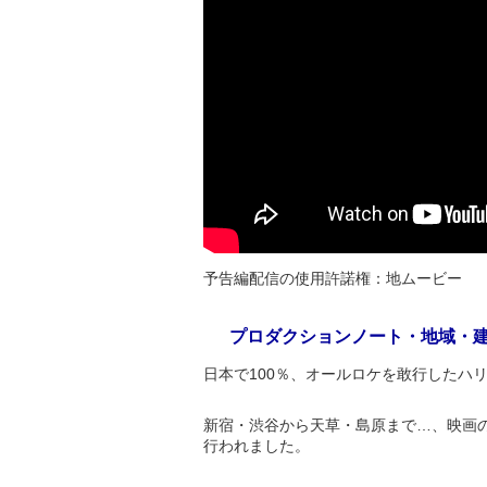
予告編配信の使用許諾権：地ムービー
プロダクションノート・地域・
日本で100％、オールロケを敢行したハ
新宿・渋谷から天草・島原まで…、映画の
行われました。