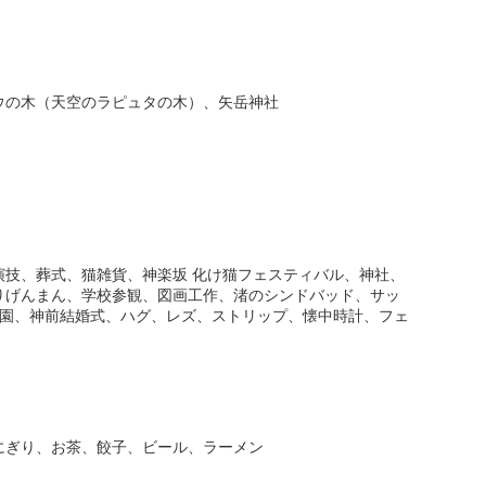
ウの木（天空のラピュタの木）、矢岳神社
演技、葬式、猫雑貨、神楽坂 化け猫フェスティバル、神社、
りげんまん、学校参観、図画工作、渚のシンドバッド、サッ
庭園、神前結婚式、ハグ、レズ、ストリップ、懐中時計、フェ
にぎり、お茶、餃子、ビール、ラーメン