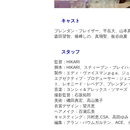
キャスト
ブレンダン・フレイザー、平岳大、山本真
森田望智、篠﨑しの、真飛聖、板谷由夏
スタッフ
監督：HIKARI
脚本：HIKARI、スティーブン・ブレイハ
製作：エディ・ヴァイスマン,p.g.a、ジュリア・レ
エグゼクティブ・プロデューサー：ジェ
ト、レオニード・レベデフ、ブレンダン
音楽：ヨンシィ＆アレックス・ソマーズ
撮影監督：石坂拓郎
美術：磯田典宏、高山雅子
衣裳デザイン：望月恵
ヘアメイク：百瀬広美
キャスティング：川村恵,CSA、高田ゆみ
編集：アラン・バウムガルテン、ACE、