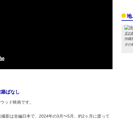
地
沖縄
ダの
建築ばなし
リウッド映画です。
撮影は全編日本で、2024年の3月〜5月、約2ヶ月に渡って