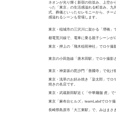
ネオンが光り輝く新宿の街並み、上空か
った「東京」の生活感溢れる町並み、九
式、葬儀といったセレモニーから、チー
感溢れるシーンも登場します。
東京・稲城市の三沢川に架かる「堺橋」
都電荒川線で、電車に乗る親子シーンが
東京・押上の「飛木稲荷神社」でロケ撮
東京の小田急線「唐木田駅」でロケ撮影
東京・神楽坂の毘沙門「善國寺」で化け
東京・浅草のお好み焼き「染太郎」でロ
焼きの名店です。
東京・武蔵新田駅近く「中華麺舗 虎」
東京「麻布台ヒルズ」teamLabdでロケ
長崎県島原市「大三東駅」で、みはまさ