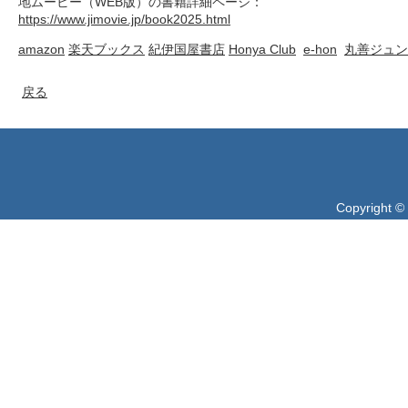
地ムービー（WEB版）の書籍詳細ページ：
https://www.jimovie.jp/book2025.html
amazon
楽天ブックス
紀伊国屋書店
Honya Club
e-hon
丸善ジュン
戻る
Copyright ©