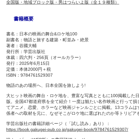
全国版・地域ブロック版・男はつらいよ版（全１９種類）
書籍概要
書名：日本の映画の舞台&ロケ地100
副書名：物語と旅する建築・町並み・絶景
著者：谷國大輔
発行所：学芸出版社
体裁：四六判・256頁（オールカラー）
発行：2025年6月15日
定価：本体2000円＋税
ISBN：9784761529307
物語のあの場所へ、日本全国を旅しよう!
大ヒット映画の舞台・ロケ地を、豊富な写真とともに100掲載した
版。全国47都道府県を全て紹介！一度は観たい名作映画と行って損
てアニメ、恋愛、ホラーなど映画ジャンルごとに掲載。13コラムは
係者への取材を元に、なぜそこがロケ地に選ばれたのか等トリビアも
学芸出版社の書籍詳細ページ（「試し読み」あり）：
https://book.gakugei-pub.co.jp/gakugei-book/9784761529307/