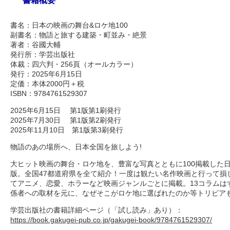
書籍概要
書名：日本の映画の舞台&ロケ地100
副書名：物語と旅する建築・町並み・絶景
著者：谷國大輔
発行所：学芸出版社
体裁：四六判・256頁（オールカラー）
発行：2025年6月15日
定価：本体2000円＋税
ISBN：9784761529307
2025年6月15日 第1版第1刷発行
2025年7月30日 第1版第2刷発行
2025年11月10日 第1版第3刷発行
物語のあの場所へ、日本全国を旅しよう!
大ヒット映画の舞台・ロケ地を、豊富な写真とともに100掲載した
版。全国47都道府県を全て紹介！一度は観たい名作映画と行って損
てアニメ、恋愛、ホラーなど映画ジャンルごとに掲載。13コラムは
係者への取材を元に、なぜそこがロケ地に選ばれたのか等トリビアも
学芸出版社の書籍詳細ページ（「試し読み」あり）：
https://book.gakugei-pub.co.jp/gakugei-book/9784761529307/