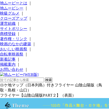
地ムービーとは
｜
地ムービシー
｜
映級グルメ
｜
クローズアップ
｜
運営組織
｜
サイトポリシー
｜
商標登録
｜
著作権・リンク
｜
映画のなかの建築
｜
おいしい映画祭
｜
自転車映画祭
｜
新着記事
｜
掲載案内
｜
お問い合わせ
｜
ロケ地マップ（日本列島）付きフライヤー 山陰山陽版（鳥
取・島根・山口）
フライヤー【山陰山陽版PART２】（表面）