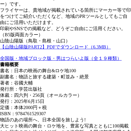
ー）です。
フライヤーは、貴地域が掲載されている箇所にマーカー等で印
をつけてご紹介いただくなど、地域のPRツールとしてもご自
由にご活用いただけます。
印刷やSNSでの掲載など、どうぞご自由にご活用ください。
（B5版両面カラー）
山陰山陽版（鳥取・島根・山口）
【山陰山陽版PART2】PDFでダウンロード（6.3MB）
全国版・地域ブロック版・男はつらいよ版（全１９種類）
書籍概要
書名：日本の映画の舞台&ロケ地100
副書名：物語と旅する建築・町並み・絶景
著者：谷國大輔
発行所：学芸出版社
体裁：四六判・256頁（オールカラー）
発行：2025年6月15日
定価：本体2000円＋税
ISBN：9784761529307
物語のあの場所へ、日本全国を旅しよう!
大ヒット映画の舞台・ロケ地を、豊富な写真とともに100掲載