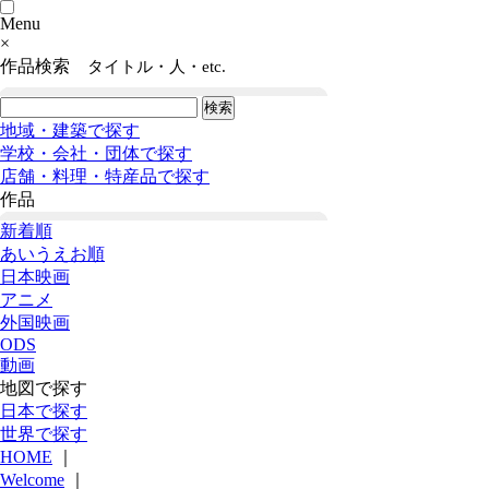
Menu
×
作品検索
タイトル・人・etc.
地域・建築で探す
学校・会社・団体で探す
店舗・料理・特産品で探す
作品
新着順
あいうえお順
日本映画
アニメ
外国映画
ODS
動画
地図で探す
日本で探す
世界で探す
HOME
｜
Welcome
｜