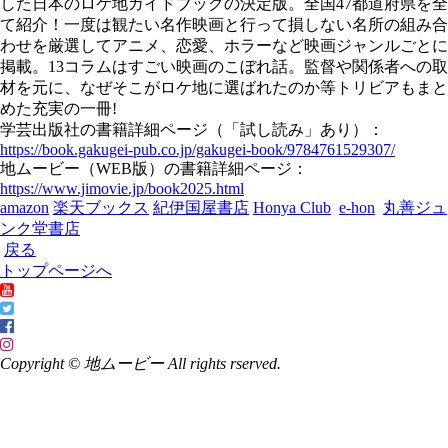
した日本のロケ地ガイドブックの決定版。全国47都道府県を全
て紹介！一度は観たい名作映画と行って損しない名所の組み合
わせを厳選してアニメ、恋愛、ホラーなど映画ジャンルごとに
掲載。13コラムはすごい映画のこぼれ話。監督や関係者への取
材を元に、なぜそこがロケ地に選ばれたのか等トリビアもまと
めた充実の一冊!
学芸出版社の書籍詳細ページ（「試し読み」あり）：
https://book.gakugei-pub.co.jp/gakugei-book/9784761529307/
地ムービー（WEB版）の書籍詳細ページ：
https://www.jimovie.jp/book2025.html
amazon
楽天ブックス
紀伊国屋書店
Honya Club
e-hon
丸善ジュ
ンク堂書店
戻る
トップページへ
Copyright © 地ムービー All rights rserved.