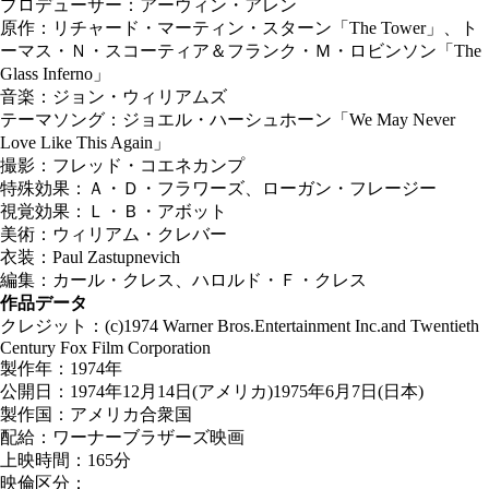
プロデューサー：アーウィン・アレン
原作：リチャード・マーティン・スターン「The Tower」、ト
ーマス・Ｎ・スコーティア＆フランク・Ｍ・ロビンソン「The
Glass Inferno」
音楽：ジョン・ウィリアムズ
テーマソング：ジョエル・ハーシュホーン「We May Never
Love Like This Again」
撮影：フレッド・コエネカンプ
特殊効果：Ａ・Ｄ・フラワーズ、ローガン・フレージー
視覚効果：Ｌ・Ｂ・アボット
美術：ウィリアム・クレバー
衣装：Paul Zastupnevich
編集：カール・クレス、ハロルド・Ｆ・クレス
作品データ
クレジット：(c)1974 Warner Bros.Entertainment Inc.and Twentieth
Century Fox Film Corporation
製作年：1974年
公開日：1974年12月14日(アメリカ)1975年6月7日(日本)
製作国：アメリカ合衆国
配給：ワーナーブラザーズ映画
上映時間：165分
映倫区分：