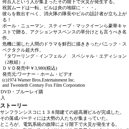
何百人という人が集まったその階下で火災が発生する。
祝賀ムードは一転、ビルは炎の地獄に・・・。
彼らを救出すべく、消火隊の隊長やビルの設計者が立ち上が
る！
ポール・ニューマン、スティーブ・マックイーンら豪華キャ
ストで贈る、アクションサスペンスの草分けとも言うべき名
作。
危機に瀕した人間のドラマを鮮烈に描ききったパニック・ス
ペクタクル超大作。
『タワーリング・インフェルノ スペシャル・エディション
（2枚組）』
ＤＶＤ発売中￥3,980(税込)
発売元:ワーナー・ホーム・ビデオ
(c)1974 Warner Bros.Entertainment Inc.
and Twentieth Century Fox Film Corporation
DVD・ブルーレイ購
入
ストーリー
サンフランシスコに１３８階建ての超高層ビルが完成した。
その落成パーティには大勢の人たちが集まっていた。
ところが、電気系統の故障により階下で火災が発生する。