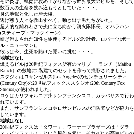
その炎は、執拗に攻め上がりながら世界最大のビルを、そして
数百人の生命を飲み込もうとしていた・・・。
炎の地獄と化した摩天楼。
逃げ惑う人々を救出すべく、動き出す男たちがいた。
超人的な離れわざで炎に立ち向かう消火隊隊長、オハラハン
(スティーブ・マックイーン)。
研ぎ澄まされた知性を駆使するビルの設計者、ロバーツ(ポー
ル・ニューマン)。
彼らは今、生死を賭けた闘いに挑む・・・。
地域ばなし
燃えるビルは20世紀フォクス所有のマリブ−・ランチ（Malibu
Ranch）の敷地に5階建てのセットを作って撮影されました。
スタジオはロサンゼルス(Los Angeles)のセンチュリーシティ
(Century City)の20世紀フォックススタジオ(20th Century Fox
Studios)が使われました。
ロケはカリフォルニア州サンフランシスコ、カラバサスで行わ
れています。
また、サンフランシスコやロサンゼルスの消防署などが協力を
しています。
地域ばなし
20世紀フォクスは「タワー」、ワーナーブラザーズは「グラ
ス・インフェルノ」という原作を元に、それぞれが高層ビルの