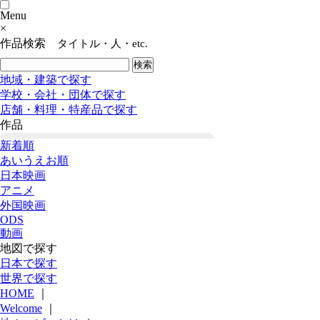
Menu
×
作品検索
タイトル・人・etc.
地域・建築で探す
学校・会社・団体で探す
店舗・料理・特産品で探す
作品
新着順
あいうえお順
日本映画
アニメ
外国映画
ODS
動画
地図で探す
日本で探す
世界で探す
HOME
｜
Welcome
｜