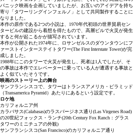
パニック映画を企画していましたが、お互いのアイデアを持ち
寄り「タワーリングインフェルノ」として共同製作することに
なりました。
本作の原作である2つの小説は、1970年代初頭の世界貿易セン
タービルの建設から着想を得たもので、高層ビルで火災が発生
すると何が起こるかが描写されています。
本作が公開された1974年に、ロサンゼルスのダウンタウンにフ
ァーストインターステイトタワー(The First Interstate Tower)が完
成しました。
1988年にこのタワーで火災が発生し、死者は1人でしたが、そ
の事故は本作でエレベーターに乗っている人が遭遇する事故と
よく似ていたそうです。
映画のストーリー上の舞台
サンフランシスコで、タワーはトランスアメリカ・ピラミッド
（Transamerica Pyramid）あたりにあるという設定です。
ロケ地
カリフォルニア州
カラバサス(Calabasas)のラスバージネス通り(Las Virgenes Road)
の20世紀フォックス・ランチ(20th Century Fox Ranch：グラス
タワーのミニチュアの外観)
サンフランシスコ(San Francisco)のカリフォルニア通り