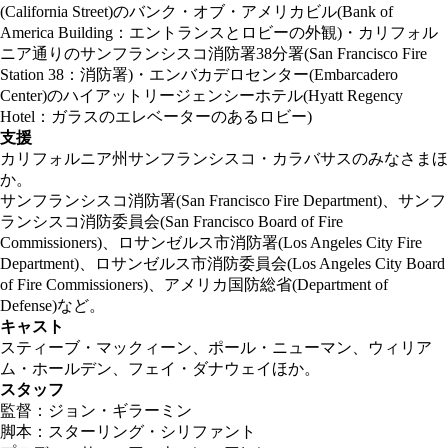
(California Street)のバンク・オブ・アメリカビル(Bank of
America Building：エントランスとロビーの外観)・カリフォル
ニア通りのサンフランシスコ消防署38分署(San Francisco Fire
Station 38：消防署)・エンバカデロセンター(Embarcadero
Center)のハイアットリージェンシーホテル(Hyatt Regency
Hotel：ガラスのエレベーターのあるロビー)
支援
カリフォルニア州サンフランシスコ・カラバサスのみなさまほ
か。
サンフランシスコ消防署(San Francisco Fire Department)、サンフ
ランシスコ消防委員会(San Francisco Board of Fire
Commissioners)、ロサンゼルス市消防署(Los Angeles City Fire
Department)、ロサンゼルス市消防委員会(Los Angeles City Board
of Fire Commissioners)、アメリカ国防総省(Department of
Defense)など。
キャスト
スティーブ・マックィーン、ポール・ニューマン、ウィリア
ム・ホールデン、フェイ・ダナウェイほか。
スタッフ
監督：ジョン・ギラーミン
脚本：スターリング・シリファント