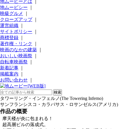
地ムービーとは
｜
地ムービシー
｜
映級グルメ
｜
クローズアップ
｜
運営組織
｜
サイトポリシー
｜
商標登録
｜
著作権・リンク
｜
映画のなかの建築
｜
おいしい映画祭
｜
自転車映画祭
｜
新着記事
｜
掲載案内
｜
お問い合わせ
｜
タワーリング・インフェルノ(The Towering Inferno)
サンフランシスコ・カラバサス・ロサンゼルス(アメリカ)
作品の概要
摩天楼が炎に包まれる！
超高層ビルの落成式。