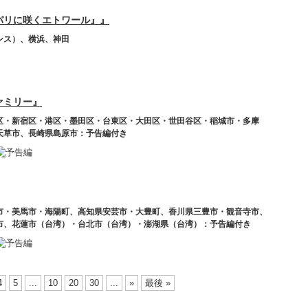
パリに咲くエトワール』』
ンス）、横浜、神田
ァミリー』
区・新宿区・港区・墨田区・台東区・大田区・世田谷区・稲城市・多摩
天草市、長崎県島原市：予告編付き
市・美馬市・海陽町、高知県安芸市・大豊町、香川県三豊市・観音寺市、
市、花蓮市（台湾）・台北市（台湾）・澎湖県（台湾）：予告編付き
4
5
...
10
20
30
...
»
最後 »