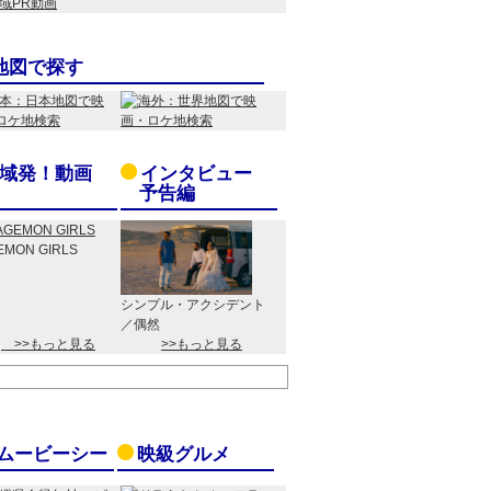
地図で探す
域発！動画
インタビュー
予告編
EMON GIRLS
シンプル・アクシデント
／偶然
>>もっと見る
>>もっと見る
ムービーシー
映級グルメ