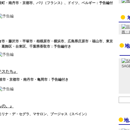
波町・南丹市・京都市、パリ（フランス）、ドイツ、ベルギー：予告編付
倉市・藤沢市・平塚市・相模原市・横浜市、広島県庄原市・福山市、東京
地
・葛飾区・台東区、千葉県香取市：予告編付き
SAG
テスたち』
丹後市・京都市・南丹市・亀岡市：予告編付き
もの。』
モリナ・デ・セグラ、マサロン、ブージャス（スペイン）
地