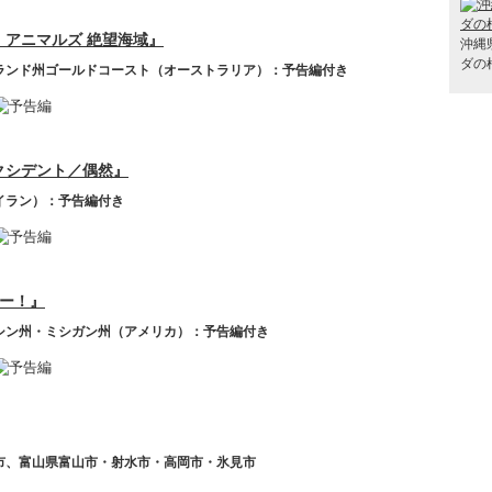
・アニマルズ 絶望海域』
沖縄
ダの
ランド州ゴールドコースト（オーストラリア）：予告編付き
クシデント／偶然』
イラン）：予告編付き
バー！』
シン州・ミシガン州（アメリカ）：予告編付き
市、富山県富山市・射水市・高岡市・氷見市