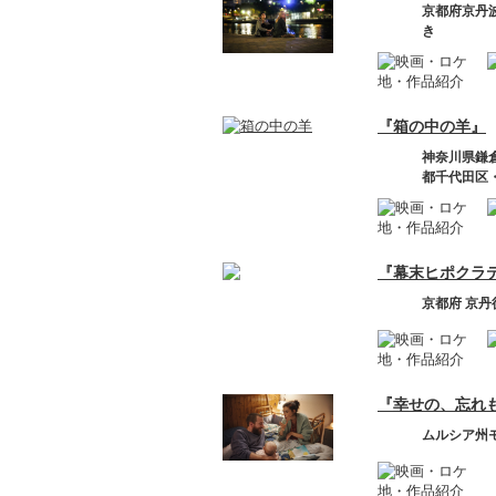
京都府京丹
き
『箱の中の羊』
神奈川県鎌
都千代田区
『幕末ヒポクラ
京都府 京
『幸せの、忘れ
ムルシア州