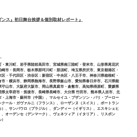
ダンス』初日舞台挨拶＆個別取材レポート』
』
町・東川町、岩手県陸前高田市、宮城県南三陸町・登米市、山形県尾花沢
柏崎市・長岡市、栃木県那珂川町・那須町、埼玉県所沢市、東京都港区・
京区・千代田区・渋谷区：新宿区・中央区・八王子市、神奈川県箱根町・
倉市・横浜市、静岡県熱海市、長野県飯山市、愛知県春日井市、石川県能
県守山市、大阪府大阪市、岡山県真庭市・倉敷市、高知県梼原町、愛媛県
岡県太宰府市・筑後市、長崎県長崎市、大分県 竹田市、熊本県人吉市、北
市・上海市・蘇州市（中国）、マルセイユ・ブザンソン・パリ・ブーロー
ンクール・ガヴァルニ（フランス）、ローザンヌ（スイス）、ポートラン
カ）、サンパウロ（ブラジル）、ダンディー（イギリス）、エスキシェヒ
）、オーデンセ（デンマーク）、ヴェネツィア（イタリア）、リスボン
ル）