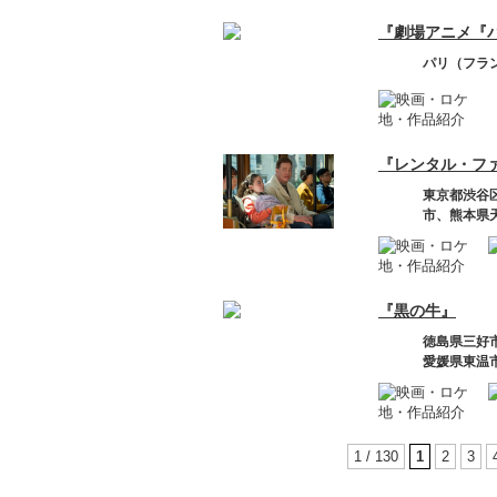
『劇場アニメ『
パリ（フラ
『レンタル・フ
東京都渋谷
市、熊本県
『黒の牛』
徳島県三好
愛媛県東温
1 / 130
1
2
3