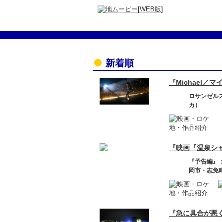
新着順
『Michael／
ロサンゼル
カ）
『映画『温泉シャ
『予告編』
岡市・志免
『急に具合が悪