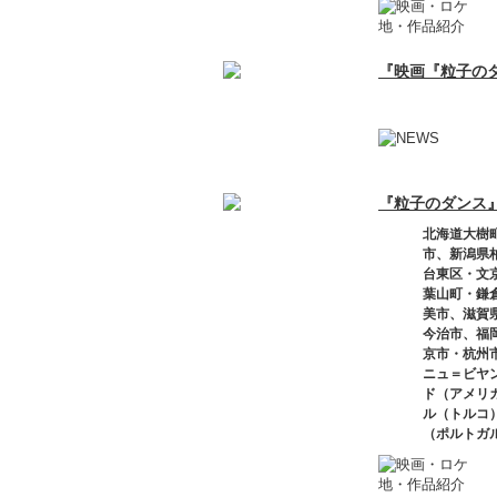
『映画『粒子の
『粒子のダンス
北海道大樹
市、新潟県
台東区・文
葉山町・鎌
美市、滋賀
今治市、福
京市・杭州
ニュ＝ビヤ
ド（アメリ
ル（トルコ
（ポルトガ