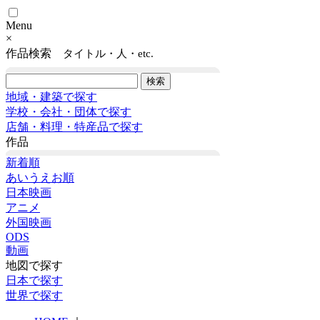
Menu
×
作品検索
タイトル・人・etc.
地域・建築で探す
学校・会社・団体で探す
店舗・料理・特産品で探す
作品
新着順
あいうえお順
日本映画
アニメ
外国映画
ODS
動画
地図で探す
日本で探す
世界で探す