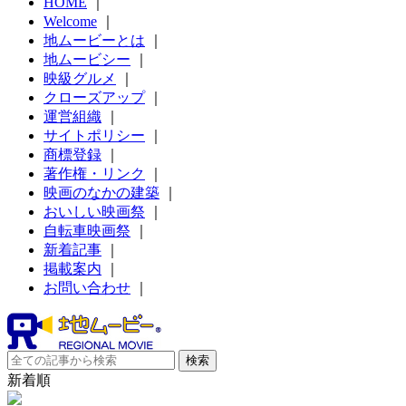
HOME
｜
Welcome
｜
地ムービーとは
｜
地ムービシー
｜
映級グルメ
｜
クローズアップ
｜
運営組織
｜
サイトポリシー
｜
商標登録
｜
著作権・リンク
｜
映画のなかの建築
｜
おいしい映画祭
｜
自転車映画祭
｜
新着記事
｜
掲載案内
｜
お問い合わせ
｜
新着順