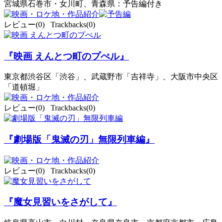
宮城県石巻市・女川町、青森県：予告編付き
レビュー(0) Trackbacks(0)
『映画 えんとつ町のプぺル』
東京都渋谷区「渋谷」、武蔵野市「吉祥寺」、大阪市中央区
「道頓堀」
レビュー(0) Trackbacks(0)
『劇場版「鬼滅の刃」無限列車編』
レビュー(0) Trackbacks(0)
『魔女見習いをさがして』