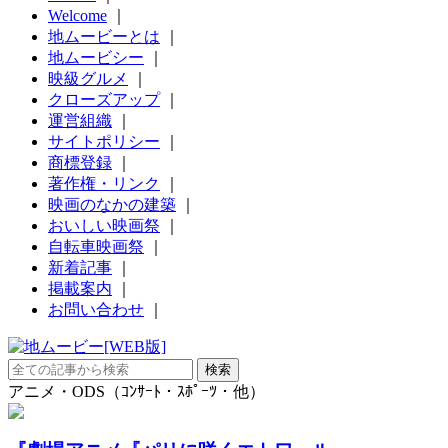
Welcome
｜
地ムービーとは
｜
地ムービシー
｜
映級グルメ
｜
クローズアップ
｜
運営組織
｜
サイトポリシー
｜
商標登録
｜
著作権・リンク
｜
映画のなかの建築
｜
おいしい映画祭
｜
自転車映画祭
｜
新着記事
｜
掲載案内
｜
お問い合わせ
｜
アニメ・ODS（ｺﾝｻｰﾄ・ｽﾎﾟｰﾂ・他）