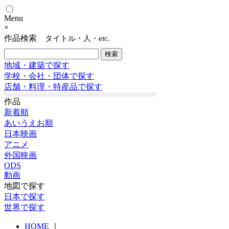
Menu
×
作品検索
タイトル・人・etc.
地域・建築で探す
学校・会社・団体で探す
店舗・料理・特産品で探す
作品
新着順
あいうえお順
日本映画
アニメ
外国映画
ODS
動画
地図で探す
日本で探す
世界で探す
HOME
｜