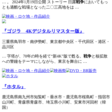
… 。 2024年1月19日公開 ストーリー 日露
戦争
においてもっ
とも過酷な戦場となった二〇三高地をは …
『ゴジラ 4Kデジタルリマスター版』
三重県鳥羽市・南伊勢町、東京都中央区・千代田区・港区・
品川区
… 字塔が、70年の時を経て“新4K”版で甦る。
戦争
と核拡散
への警鐘をテーマにしながら、東京を舞台に …
『ホタル』
鹿児島県南九州市知覧町・垂水市・鹿児島市桜島町・指宿市
山川町、青森県青森市、埼玉県小川町、安東市河回村（韓
国）