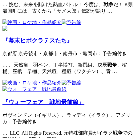
… 挑む、未来を賭けた熱血バトル！ 今度は、
戦争
だ！ K県
湯国町には、古くから「サメ太郎」伝説が語り …
『幕末ヒポクラテスたち』
京都府 京丹後市・京都市・南丹市・亀岡市：予告編付き
… 、天然痘 羽ペン、丁半博打、新撰組、戊辰
戦争
、棺
桶、座棺 早桶、天然痘、種痘（ワクチン）、青 …
『ウォーフェア 戦地最前線』
ボヴィンドン（イギリス）、ラマディ（イラク）、アメリ
カ：予告編付き
… LLC. All Rights Reserved. 元特殊部隊員がイラク
戦争
での