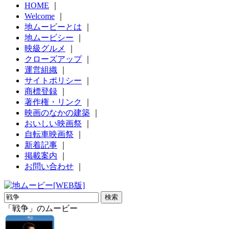
HOME
｜
Welcome
｜
地ムービーとは
｜
地ムービシー
｜
映級グルメ
｜
クローズアップ
｜
運営組織
｜
サイトポリシー
｜
商標登録
｜
著作権・リンク
｜
映画のなかの建築
｜
おいしい映画祭
｜
自転車映画祭
｜
新着記事
｜
掲載案内
｜
お問い合わせ
｜
「戦争」のムービー