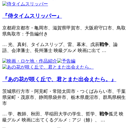
『侍タイムスリッパー』
京都府京都市・亀岡市、滋賀県甲賀市、大阪府守口市、鳥取
県鳥取市：予告編付き
… 光、真剣、タイムスリップ、雷、幕末、戊辰
戦争
、論
語、会津藩士、長州藩士 映級グルメ 映画に出て …
『あの花が咲く丘で、君とまた出会えたら。』
茨城県行方市・阿見町・常陸太田市・つくばみらい市、千葉
県栄町・茂原市、静岡県袋井市、栃木県鹿沼市、群馬県桐生
市
… 学、教師、秋田、早稲田大学の学生、哲学、
戦争
孤児 映
級グルメ 映画に出てくるグルメ：アジ（鯵）、 …