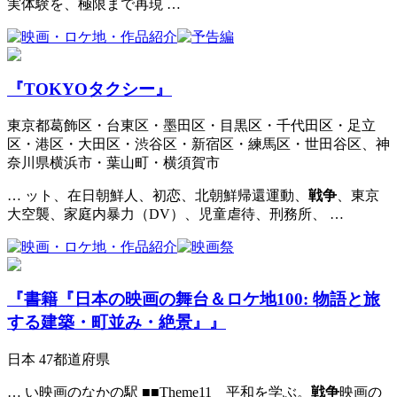
実体験を、極限まで再現 …
『TOKYOタクシー』
東京都葛飾区・台東区・墨田区・目黒区・千代田区・足立
区・港区・大田区・渋谷区・新宿区・練馬区・世田谷区、神
奈川県横浜市・葉山町・横須賀市
… ット、在日朝鮮人、初恋、北朝鮮帰還運動、
戦争
、東京
大空襲、家庭内暴力（DV）、児童虐待、刑務所、 …
『書籍『日本の映画の舞台＆ロケ地100: 物語と旅
する建築・町並み・絶景』』
日本 47都道府県
… い映画のなかの駅 ■■Theme11 平和を学ぶ。
戦争
映画の