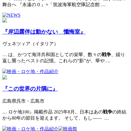
舞台へ 『永遠の０』×「筑波海軍航空隊記念館 …
『岸辺露伴は動かない 懺悔室』
ヴェネツィア（イタリア）
… は、かつて海洋共和国としての栄華、数々の
戦争
、繰り
返し襲ったペストの記憶。これらの”影”が、華や …
『この世界の片隅に』
広島県呉市・広島市
… ロケ地100』掲載作品 2025年8月。日本はあの
戦争
の終結
から80年の節目を迎えます。 そして、もし—— …