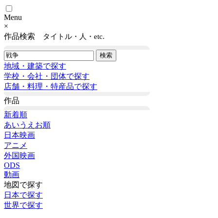
Menu
×
作品検索
タイトル・人・etc.
地域・建築で探す
学校・会社・団体で探す
店舗・料理・特産品で探す
作品
新着順
あいうえお順
日本映画
アニメ
外国映画
ODS
動画
地図で探す
日本で探す
世界で探す