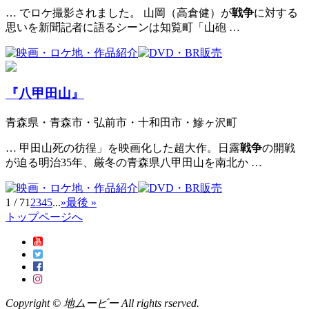
… でロケ撮影されました。 山岡（高倉健）が
戦争
に対する
思いを新聞記者に語るシーンは知覧町「山砲 …
『八甲田山』
青森県・青森市・弘前市・十和田市・鰺ヶ沢町
… 甲田山死の彷徨」を映画化した超大作。日露
戦争
の開戦
が迫る明治35年、厳冬の青森県八甲田山を南北か …
1 / 7
1
2
3
4
5
...
»
最後 »
トップページへ
Copyright © 地ムービー All rights rserved.