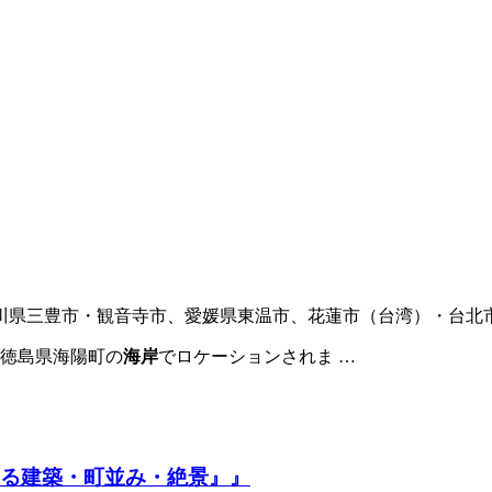
川県三豊市・観音寺市、愛媛県東温市、花蓮市（台湾）・台北
徳島県海陽町の
海岸
でロケーションされま …
する建築・町並み・絶景』』