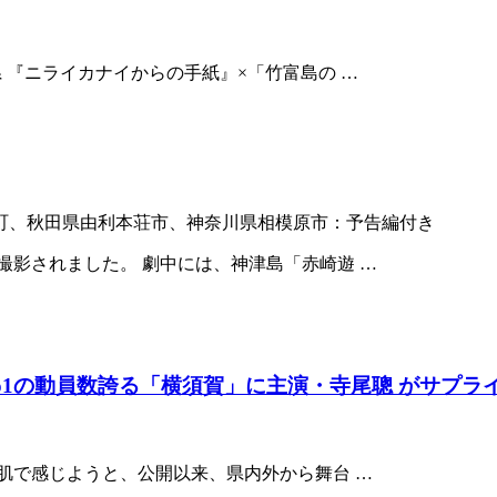
 『ニライカナイからの手紙』×「竹富島の …
町、秋田県由利本荘市、神奈川県相模原市：予告編付き
撮影されました。 劇中には、神津島「赤崎遊 …
1の動員数誇る「横須賀」に主演・寺尾聰 がサプラ
肌で感じようと、公開以来、県内外から舞台 …