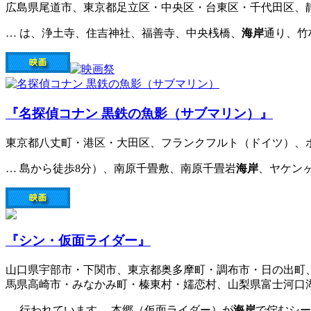
広島県尾道市、東京都足立区・中央区・台東区・千代田区、
… は、浄土寺、住吉神社、福善寺、中央桟橋、
海岸
通り、竹
『名探偵コナン 黒鉄の魚影（サブマリン）』
東京都八丈町・港区・大田区、フランクフルト（ドイツ）、
… 島から徒歩8分）、南原千畳敷、南原千畳岩
海岸
、ヤケン
『シン・仮面ライダー』
山口県宇部市・下関市、東京都奥多摩町・調布市・日の出町
馬県高崎市・みなかみ町・榛東村・嬬恋村、山梨県富士河口
… 行われています。 本郷（仮面ライダー）が
海岸
で佇むシー