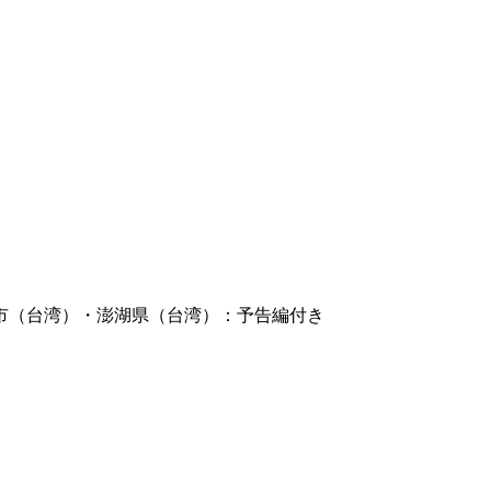
市（台湾）・澎湖県（台湾）：予告編付き