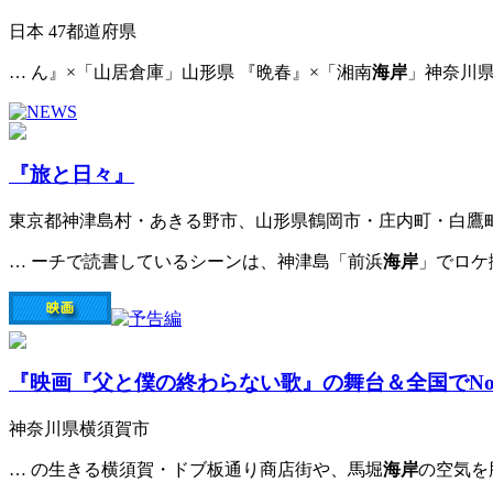
日本 47都道府県
… ん』×「山居倉庫」山形県 『晩春』×「湘南
海岸
」神奈川県
『旅と日々』
東京都神津島村・あきる野市、山形県鶴岡市・庄内町・白鷹
… ーチで読書しているシーンは、神津島「前浜
海岸
」でロケ
『映画『父と僕の終わらない歌』の舞台＆全国でNo
神奈川県横須賀市
… の生きる横須賀・ドブ板通り商店街や、馬堀
海岸
の空気を