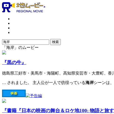
「海岸」のムービー
『黒の牛』
徳島県三好市・美馬市・海陽町、高知県安芸市・大豊町、香
… されました。 主人公が一人で彷徨っている
海岸
シーンは、
『書籍『日本の映画の舞台＆ロケ地100: 物語と旅