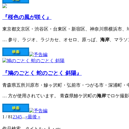
『桜色の風が咲く』
東京都文京区・渋谷区・台東区・新宿区、神奈川県横浜市、
… 参り、ラジオ、ラジカセ、オセロ、原っぱ、
海岸
、マラソ
『鳩のごとく 蛇のごとく 斜陽』
青森県五所川原市・鰺ヶ沢町・弘前市・つがる市・深浦町・
… 方が使用されています。 青森県鯵ケ沢町の
海岸
でロケ撮影
1 / 8
1
2
3
4
5
...
»
最後 »
作品検索
タイトル・人・etc.