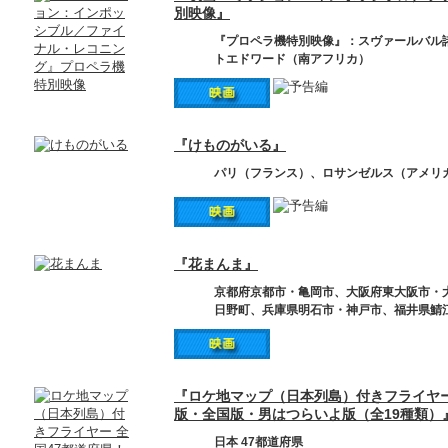
別映像』
『プロペラ機特別映像』：スヴァールバル
トエドワード（南アフリカ）
『けものがいる』
パリ（フランス）、ロサンゼルス（アメリ
『花まんま』
京都府京都市・亀岡市、大阪府東大阪市・
日野町、兵庫県明石市・神戸市、福井県鯖
『ロケ地マップ（日本列島）付きフライヤー
版・全国版・男はつらいよ版（全19種類）
日本 47都道府県