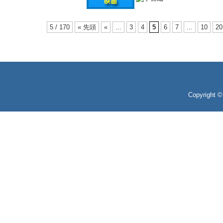
5 / 170
« 先頭
«
...
3
4
5
6
7
...
10
20
Copyright 