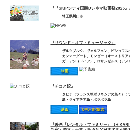
『『SKIPシティ国際Dシネマ映画祭2025』7/
埼玉県川口市
『サウンド・オブ・ミュージック』
ザルツブルク、ヴェルフェン、ビショフス
カンマーグート、モンゼー（オーストリア
ガーデン（ドイツ）、ロサンゼルス（アメ
『チコと鮫』
タヒチ（フランス領ポリネシアの島々）：
島・ライアテア島・ボラボラ島
『映画『レンタル・ファミリー』（HIKA
新宿・渋谷・天草・島原など日本各地が映